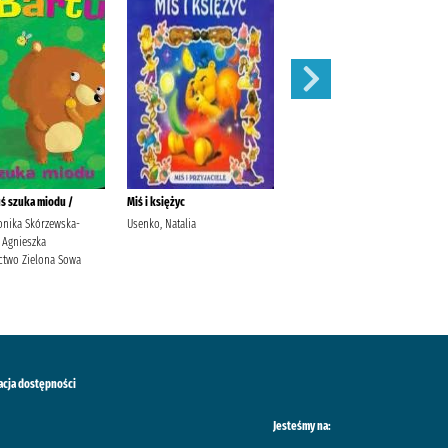
uś szuka miodu /
Miś i księżyc
Piesek wiercipięta /
onika Skórzewska-
Usenko, Natalia
Kozłowska, Urszula Jagas,
 Agnieszka
Justyna Grupa Wydawnicza
two Zielona Sowa
Foksal
acja dostępności
Jesteśmy na: