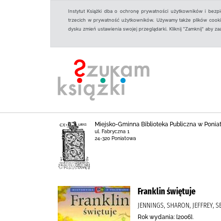
Instytut Książki dba o ochronę prywatności użytkowników i bezp
trzecich w prywatność użytkowników. Używamy także plików cookies
dysku zmień ustawienia swojej przeglądarki. Kliknij "Zamknij" aby z
Miejsko-Gminna Biblioteka Publiczna w Ponia
ul. Fabryczna 1
24-320 Poniatowa
Franklin świętuje
JENNINGS, SHARON, JEFFREY, 
Rok wydania: [2006].