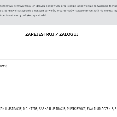
ieczeństwo przetwarzania ich danych osobowych oraz stosuje odpowiednie rozwiązania techno
, by ułatwić korzystanie z naszych serwisów oraz do celów statystycznych.Jeśli nie chcesz, by
aakceptować naszą politykę prywatności.
ZAREJESTRUJ / ZALOGUJ
towej
SEAN ILUSTRACJE, MCINTYRE, SASHA ILUSTRACJE, PLENKIEWICZ, EWA TŁUMACZENIE, 