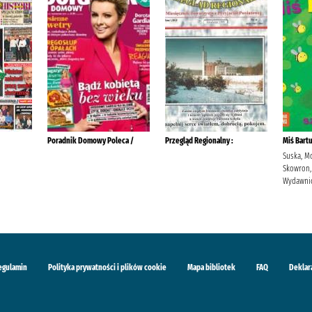
Poradnik Domowy Poleca /
Przegląd Regionalny :
Miś Bart
Suska, M
Skowron,
Wydawnic
egulamin
Polityka prywatności i plików cookie
Mapa bibliotek
FAQ
Deklar