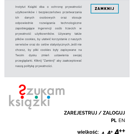
Instytut Książki dba o ochronę prywatności
ZAMKNIJ
użytkowników i bezpieczeństwo przetwarzania
ich danych osobowych oraz stosuje
odpowiednie rozwiązania technologiczne
zapobiegające ingerencji osób trzecich w
prywatność użytkowników. Używamy także
plików cookies, by ułatwić korzystanie z naszych
serwisów oraz do celów statystycznych.Jeśli nie
chcesz, by pliki cookies były zapisywane na
Twoim dysku zmień ustawienia swojej
przeglądarki. Kliknij "Zamknij" aby zaakceptować
naszą politykę prywatności.
ZAREJESTRUJ / ZALOGUJ
PL
EN
wielkość: