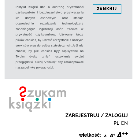
Instytut Książki dba o ochronę prywatności
ZAMKNIJ
użytkowników i bezpieczeństwo przetwarzania
ich danych osobowych oraz stosuje
odpowiednie rozwiązania technologiczne
zapobiegające ingerencji osób trzecich w
prywatność użytkowników. Używamy także
plików cookies, by ułatwić korzystanie z naszych
serwisów oraz do celów statystycznych.Jeśli nie
chcesz, by pliki cookies były zapisywane na
Twoim dysku zmień ustawienia swojej
przeglądarki. Kliknij "Zamknij" aby zaakceptować
naszą politykę prywatności.
ZAREJESTRUJ / ZALOGUJ
PL
EN
wielkość: