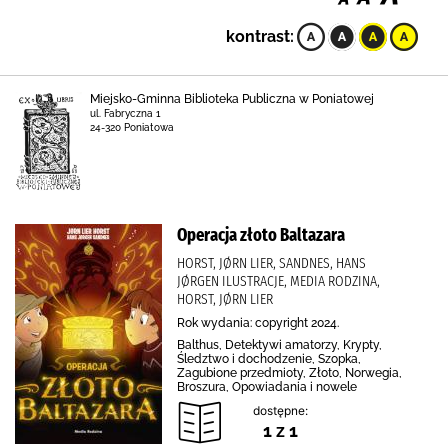
kontrast:
Miejsko-Gminna Biblioteka Publiczna w Poniatowej
ul. Fabryczna 1
24-320 Poniatowa
Operacja złoto Baltazara
HORST, JØRN LIER, SANDNES, HANS
JØRGEN ILUSTRACJE, MEDIA RODZINA,
HORST, JØRN LIER
Rok wydania: copyright 2024.
Balthus, Detektywi amatorzy, Krypty,
Śledztwo i dochodzenie, Szopka,
Zagubione przedmioty, Złoto, Norwegia,
Broszura, Opowiadania i nowele
dostępne:
1 z 1