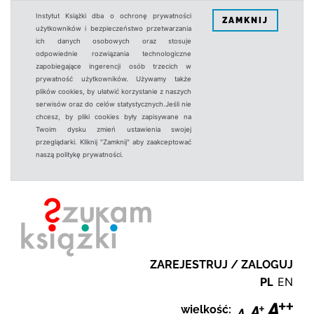
Instytut Książki dba o ochronę prywatności
ZAMKNIJ
użytkowników i bezpieczeństwo przetwarzania
ich danych osobowych oraz stosuje
odpowiednie rozwiązania technologiczne
zapobiegające ingerencji osób trzecich w
prywatność użytkowników. Używamy także
plików cookies, by ułatwić korzystanie z naszych
serwisów oraz do celów statystycznych.Jeśli nie
chcesz, by pliki cookies były zapisywane na
Twoim dysku zmień ustawienia swojej
przeglądarki. Kliknij "Zamknij" aby zaakceptować
naszą politykę prywatności.
ZAREJESTRUJ / ZALOGUJ
PL
EN
wielkość: