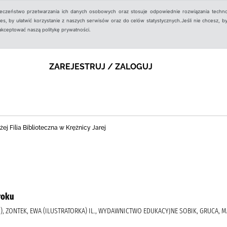
ieczeństwo przetwarzania ich danych osobowych oraz stosuje odpowiednie rozwiązania techno
, by ułatwić korzystanie z naszych serwisów oraz do celów statystycznych.Jeśli nie chcesz, by
aakceptować naszą politykę prywatności.
ZAREJESTRUJ / ZALOGUJ
j Filia Biblioteczna w Krężnicy Jarej
roku
, ZONTEK, EWA (ILUSTRATORKA) IL., WYDAWNICTWO EDUKACYJNE SOBIK, GRUCA, 