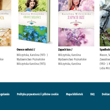
Owoce miłości /
Zapach bzu /
Spadkobi
Wilczyńska, Karolina (1973- )
Wilczyńska, Karolina
Mason, S
kie
Wydawnictwo Poznańskie
Wydawnictwo Poznańskie
Zawadowsk
Wilczyńska Karolina (1973).
Wilczyńska, Karolina
(1953- )
Lidia Mi
egulamin
Polityka prywatności i plików cookie
Mapa bibliotek
FAQ
Deklar