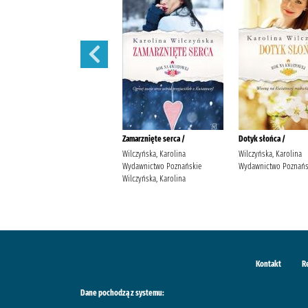
Wędrowne ptaki /
Zamarznięte serca /
Dotyk słońca /
Wilczyńska, Karolina
Wilczyńska, Karolina
Wilczyńska, Karolina
Wydawnictwo Poznańskie
Wydawnictwo Poznańskie
Wydawnictwo Poznańs
Wilczyńska, Karolina
Wilczyńska, Karolina
Kontakt
R
Dane pochodzą z systemu: