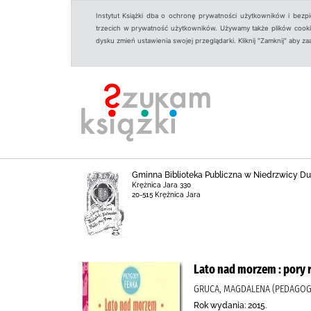
Instytut Książki dba o ochronę prywatności użytkowników i bezp
trzecich w prywatność użytkowników. Używamy także plików cookies
dysku zmień ustawienia swojej przeglądarki. Kliknij "Zamknij" aby z
Gminna Biblioteka Publiczna w Niedrzwicy Duże
Krężnica Jara 330
20-515 Krężnica Jara
Lato nad morzem : pory 
GRUCA, MAGDALENA (PEDAGOG)
Rok wydania: 2015.