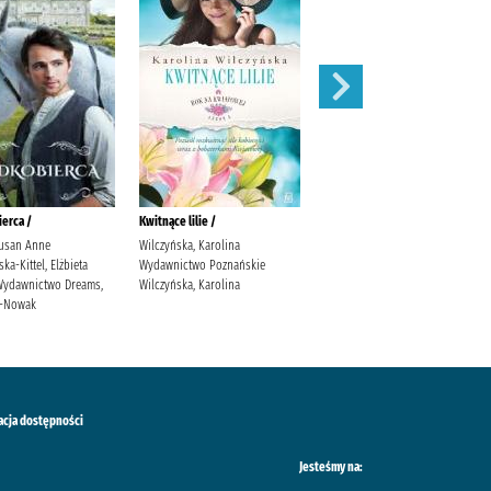
erca /
Kwitnące lilie /
Obce matki /
usan Anne
Wilczyńska, Karolina
Cielesz, Ewa Wydawnictwo Axis
a-Kittel, Elżbieta
Wydawnictwo Poznańskie
Mundi Cielesz, Ewa.
. Wydawnictwo Dreams,
Wilczyńska, Karolina
ś-Nowak
acja dostępności
Jesteśmy na: