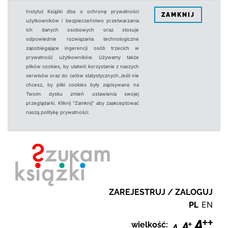
Instytut Książki dba o ochronę prywatności
ZAMKNIJ
użytkowników i bezpieczeństwo przetwarzania
ich danych osobowych oraz stosuje
odpowiednie rozwiązania technologiczne
zapobiegające ingerencji osób trzecich w
prywatność użytkowników. Używamy także
plików cookies, by ułatwić korzystanie z naszych
serwisów oraz do celów statystycznych.Jeśli nie
chcesz, by pliki cookies były zapisywane na
Twoim dysku zmień ustawienia swojej
przeglądarki. Kliknij "Zamknij" aby zaakceptować
naszą politykę prywatności.
ZAREJESTRUJ / ZALOGUJ
PL
EN
wielkość: