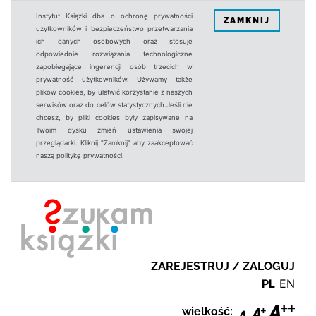
Instytut Książki dba o ochronę prywatności
ZAMKNIJ
użytkowników i bezpieczeństwo przetwarzania
ich danych osobowych oraz stosuje
odpowiednie rozwiązania technologiczne
zapobiegające ingerencji osób trzecich w
prywatność użytkowników. Używamy także
plików cookies, by ułatwić korzystanie z naszych
serwisów oraz do celów statystycznych.Jeśli nie
chcesz, by pliki cookies były zapisywane na
Twoim dysku zmień ustawienia swojej
przeglądarki. Kliknij "Zamknij" aby zaakceptować
naszą politykę prywatności.
ZAREJESTRUJ / ZALOGUJ
PL
EN
wielkość: