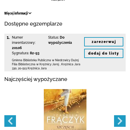
Więcej informacji
Dostępne egzemplarze
1.
Numer
Status:
Do
zarezerwuj
inwentarzowy:
wypożyczenia
20106
Sygnatura:
82-93
dodaj do listy
Gminna Biblioteka Publiczna w Niedrzwicy Dużej
Filia Biblioteczna w Krężnicy Jarej
,
Krężnica Jara
330
,
20-515 Krężnica Jara
Najczęściej wypożyczane