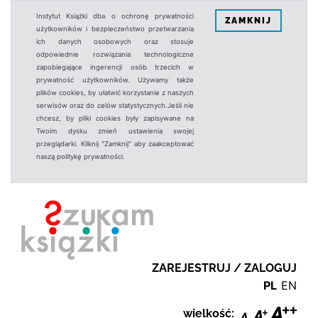
Instytut Książki dba o ochronę prywatności
ZAMKNIJ
użytkowników i bezpieczeństwo przetwarzania
ich danych osobowych oraz stosuje
odpowiednie rozwiązania technologiczne
zapobiegające ingerencji osób trzecich w
prywatność użytkowników. Używamy także
plików cookies, by ułatwić korzystanie z naszych
serwisów oraz do celów statystycznych.Jeśli nie
chcesz, by pliki cookies były zapisywane na
Twoim dysku zmień ustawienia swojej
przeglądarki. Kliknij "Zamknij" aby zaakceptować
naszą politykę prywatności.
ZAREJESTRUJ / ZALOGUJ
PL
EN
wielkość: