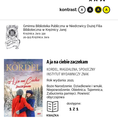
kontrast:
Gminna Biblioteka Publiczna w Niedrzwicy Dużej Filia
Biblioteczna w Krężnicy Jarej
Krężnica Jara 330
20-515 Krężnica Jara
A ja na ciebie zaczekam
KORDEL, MAGDALENA, SPOŁECZNY
INSTYTUT WYDAWNICZY ZNAK
Rok wydania: 2021.
Boże Narodzenie, Dziadkowie i wnuki,
Niepowodzenie, Obietnica, Tajemnica,
Zaburzenia pamięci, Powieść
obyczajowa
dostępne:
1 z 1