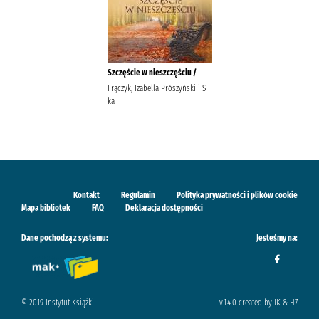
Szczęście w nieszczęściu /
Frączyk, Izabella Prószyński i S-
ka
Kontakt
Regulamin
Polityka prywatności i plików cookie
Mapa bibliotek
FAQ
Deklaracja dostępności
Dane pochodzą z systemu:
Jesteśmy na:
© 2019 Instytut Książki
v.1.4.0 created by IK & H7