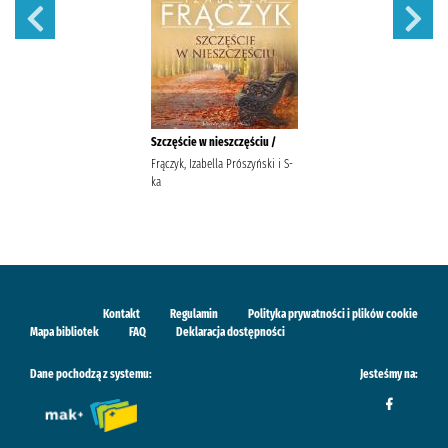
Szczęście w nieszczęściu /
Frączyk, Izabella Prószyński i S-
ka
Kontakt
Regulamin
Polityka prywatności i plików cookie
Mapa bibliotek
FAQ
Deklaracja dostępności
Dane pochodzą z systemu:
Jesteśmy na: