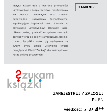
Instytut Książki dba o ochronę prywatności
ZAMKNIJ
użytkowników i bezpieczeństwo przetwarzania
ich danych osobowych oraz stosuje
odpowiednie rozwiązania technologiczne
zapobiegające ingerencji osób trzecich w
prywatność użytkowników. Używamy także
plików cookies, by ułatwić korzystanie z naszych
serwisów oraz do celów statystycznych.Jeśli nie
chcesz, by pliki cookies były zapisywane na
Twoim dysku zmień ustawienia swojej
przeglądarki. Kliknij "Zamknij" aby zaakceptować
naszą politykę prywatności.
ZAREJESTRUJ / ZALOGUJ
PL
EN
wielkość: