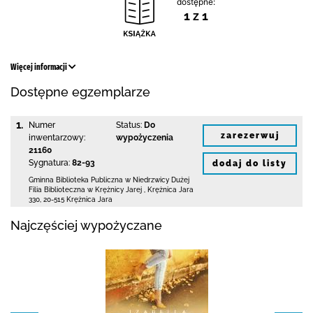
dostępne:
1 z 1
Więcej informacji
Dostępne egzemplarze
1.
Numer
Status:
Do
zarezerwuj
inwentarzowy:
wypożyczenia
21160
Sygnatura:
82-93
dodaj do listy
Gminna Biblioteka Publiczna w Niedrzwicy Dużej
Filia Biblioteczna w Krężnicy Jarej
,
Krężnica Jara
330
,
20-515 Krężnica Jara
Najczęściej wypożyczane