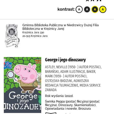
kontrast:
Gminna Biblioteka Publiczna w Niedrzwicy Dużej Filia
Biblioteczna w Krężnicy Jarej
Krężnica Jara 330
20-515 Krężnica Jara
George i jego dinozaury
ASTLEY, NEVILLE (1950- ) AUTOR POSTACI,
BARAŃSKI, ADAM ILUSTRACJE, BAKER,
MARK (1959- ) AUTOR POSTACI,
OSTOJSKA-BADZIAK, AGNIESZKA
REDAKCJA TŁUMACZENIE, MEDIA SERVICE
ZAWADA
Rok wydania: [2022].
Świnka Peppa (postać fikcyjna) (postać
fikcyjna), Dinozaury, Skamieniałości,
Opowiadania i nowele, Broszura