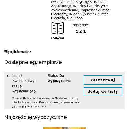
(cesarz Austrii ; 1830-1916), Kobieta,
Arystokracja, Władcy i władczynie,
Życie codzienne, Empresses Austria
Biography, Wiedeń (Austria), Austria,
Biografia, 1801-1900
dostępne:
1 z 1
Więcej informacji
Dostępne egzemplarze
1.
Numer
Status:
Do
zarezerwuj
inwentarzowy:
wypożyczenia
21249
Sygnatura:
929
dodaj do listy
Gminna Biblioteka Publiczna w Niedrzwicy Dużej
Filia Biblioteczna w Krężnicy Jarej
,
Krężnica Jara
330
,
20-515 Krężnica Jara
Najczęściej wypożyczane