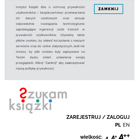
Instytut Książki dba o ochronę prywatności
ZAMKNIJ
użytkowników i bezpieczeństwo przetwarzania
ich danych osobowych oraz stosuje
odpowiednie rozwiązania technologiczne
zapobiegające ingerencji osób trzecich w
prywatność użytkowników. Używamy także
plików cookies, by ułatwić korzystanie z naszych
serwisów oraz do celów statystycznych.Jeśli nie
chcesz, by pliki cookies były zapisywane na
Twoim dysku zmień ustawienia swojej
przeglądarki. Kliknij "Zamknij" aby zaakceptować
naszą politykę prywatności.
ZAREJESTRUJ / ZALOGUJ
PL
EN
wielkość: