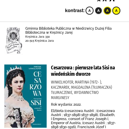
kontrast:
Gminna Biblioteka Publiczna w Niedrzwicy Dużej Filia
Biblioteczna w Krężnicy Jarej
Krężnica Jara 330
20-515 Krężnica Jara
Cesarzowa : pierwsze lata Sisi na
wiedeńskim dworze
WINKELHOFER, MARTINA (1972- ),
KACZMAREK, MAGDALENA (TŁUMACZKA)
TŁUMACZENIE, WYDAWNICTWO
MARGINESY
Rok wydania: 2022.
Elżbieta (cesarzowa Austrii ; (cesarzowa
Austrii ; 1837-1898) 1837-1898), Elisabeth,
I Empress, consort of Franz Joseph I,
Emperor of Austria, (cesarz Austrii ; 1837-
1898 1830-1916), Franciszek Józef I