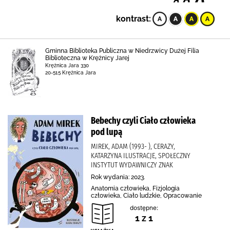
kontrast:
Gminna Biblioteka Publiczna w Niedrzwicy Dużej Filia
Biblioteczna w Krężnicy Jarej
Krężnica Jara 330
20-515 Krężnica Jara
Bebechy czyli Ciało człowieka
pod lupą
MIREK, ADAM (1993- ), CERAZY,
KATARZYNA ILUSTRACJE, SPOŁECZNY
INSTYTUT WYDAWNICZY ZNAK
Rok wydania: 2023.
Anatomia człowieka, Fizjologia
człowieka, Ciało ludzkie, Opracowanie
dostępne:
1 z 1