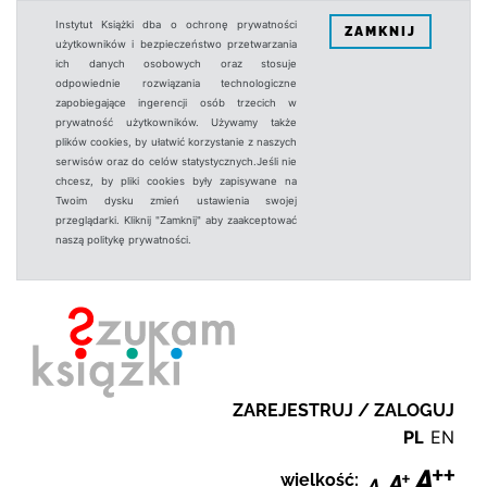
Instytut Książki dba o ochronę prywatności
ZAMKNIJ
użytkowników i bezpieczeństwo przetwarzania
ich danych osobowych oraz stosuje
odpowiednie rozwiązania technologiczne
zapobiegające ingerencji osób trzecich w
prywatność użytkowników. Używamy także
plików cookies, by ułatwić korzystanie z naszych
serwisów oraz do celów statystycznych.Jeśli nie
chcesz, by pliki cookies były zapisywane na
Twoim dysku zmień ustawienia swojej
przeglądarki. Kliknij "Zamknij" aby zaakceptować
naszą politykę prywatności.
ZAREJESTRUJ / ZALOGUJ
PL
EN
wielkość: