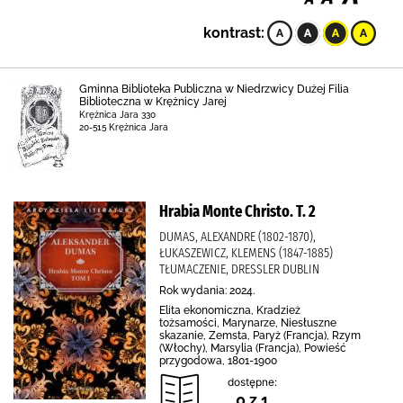
kontrast:
Gminna Biblioteka Publiczna w Niedrzwicy Dużej Filia
Biblioteczna w Krężnicy Jarej
Krężnica Jara 330
20-515 Krężnica Jara
Hrabia Monte Christo. T. 2
DUMAS, ALEXANDRE (1802-1870),
ŁUKASZEWICZ, KLEMENS (1847-1885)
TŁUMACZENIE, DRESSLER DUBLIN
Rok wydania: 2024.
Elita ekonomiczna, Kradzież
tożsamości, Marynarze, Niesłuszne
skazanie, Zemsta, Paryż (Francja), Rzym
(Włochy), Marsylia (Francja), Powieść
przygodowa, 1801-1900
dostępne:
0 z 1