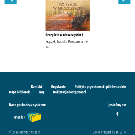
Szczęście w nieszczęściu /
Frączyk, Izabella Prószyński i S-
ka
Kontakt
Regulamin
Polityka prywatności i plików cookie
Mapa bibliotek
FAQ
Deklaracja dostępności
Dane pochodzą z systemu:
Jesteśmy na:
© 2019 Instytut Książki
v.1.4.0 created by IK & H7