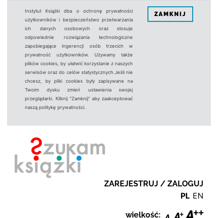
Instytut Książki dba o ochronę prywatności
ZAMKNIJ
użytkowników i bezpieczeństwo przetwarzania
ich danych osobowych oraz stosuje
odpowiednie rozwiązania technologiczne
zapobiegające ingerencji osób trzecich w
prywatność użytkowników. Używamy także
plików cookies, by ułatwić korzystanie z naszych
serwisów oraz do celów statystycznych.Jeśli nie
chcesz, by pliki cookies były zapisywane na
Twoim dysku zmień ustawienia swojej
przeglądarki. Kliknij "Zamknij" aby zaakceptować
naszą politykę prywatności.
ZAREJESTRUJ / ZALOGUJ
PL
EN
wielkość: