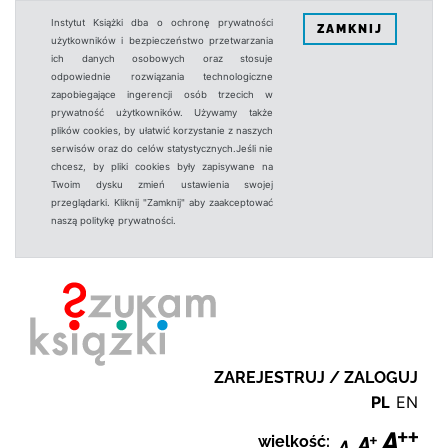
Instytut Książki dba o ochronę prywatności
ZAMKNIJ
użytkowników i bezpieczeństwo przetwarzania
ich danych osobowych oraz stosuje
odpowiednie rozwiązania technologiczne
zapobiegające ingerencji osób trzecich w
prywatność użytkowników. Używamy także
plików cookies, by ułatwić korzystanie z naszych
serwisów oraz do celów statystycznych.Jeśli nie
chcesz, by pliki cookies były zapisywane na
Twoim dysku zmień ustawienia swojej
przeglądarki. Kliknij "Zamknij" aby zaakceptować
naszą politykę prywatności.
ZAREJESTRUJ / ZALOGUJ
PL
EN
wielkość: