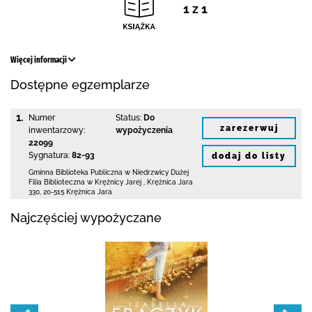
1 z 1
Więcej informacji
Dostępne egzemplarze
1.
Numer
Status:
Do
zarezerwuj
inwentarzowy:
wypożyczenia
22099
Sygnatura:
82-93
dodaj do listy
Gminna Biblioteka Publiczna w Niedrzwicy Dużej
Filia Biblioteczna w Krężnicy Jarej
,
Krężnica Jara
330
,
20-515 Krężnica Jara
Najczęściej wypożyczane