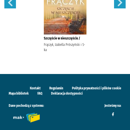
Szczęście w nieszczęściu /
Frączyk, Izabella Prószyński i S-
ka
Kontakt
Regulamin
Polityka prywatności i plików cookie
Mapa bibliotek
FAQ
Deklaracja dostępności
Dane pochodzą z systemu:
Jesteśmy na: