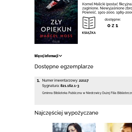
Kornel Malicki (postać fikcyj
zaginione, Niewyjaśnione zbrod
Powieść, 1901-2000, 1989-2000
dostępne:
0 z 1
Więcej informacji
Dostępne egzemplarze
1.
Numer inwentarzowy:
22117
Sygnatura:
821.162.1-3
Gminna Biblioteka Publiczna w Niedrzwicy Dużej
Filia Bibliotec
Najczęściej wypożyczane