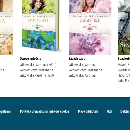
Owoce miłości /
Zapach bzu /
Spadkobi
Wilczyńska, Karolina (1973- )
Wilczyńska, Karolina
Mason, S
kie
Wydawnictwo Poznańskie
Wydawnictwo Poznańskie
Zawadowsk
Wilczyńska Karolina (1973).
Wilczyńska, Karolina
(1953- )
Lidia Mi
egulamin
Polityka prywatności i plików cookie
Mapa bibliotek
FAQ
Deklar