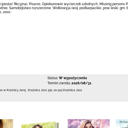
na) (postać fikcyjna), Pisarze, Opiekunowie wycieczek szkolnych, Missing persons
nie, Samobójstwo rozszerzone, Wołkowyja (woj. podkarpackie, pow. leski, gm. Sol
, 2001-
Status:
W wypożyczeniu
Termin zwrotu:
2026/08/31
zna w Krężnicy Jarej
,
Krężnica Jara 330
,
20-515 Krężnica Jara