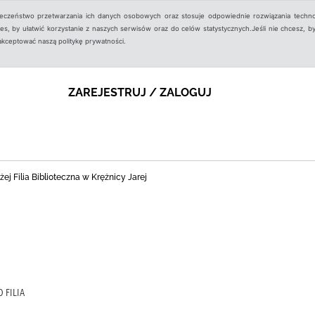
ieczeństwo przetwarzania ich danych osobowych oraz stosuje odpowiednie rozwiązania techno
, by ułatwić korzystanie z naszych serwisów oraz do celów statystycznych.Jeśli nie chcesz, by
aakceptować naszą politykę prywatności.
ZAREJESTRUJ / ZALOGUJ
j Filia Biblioteczna w Krężnicy Jarej
 FILIA