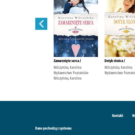
Wędrowne ptaki /
Zamarznięte serca /
Dotyk słońca /
Wilczyńska, Karolina
Wilczyńska, Karolina
Wilczyńska, Karolina
Wydawnictwo Poznańskie
Wydawnictwo Poznańskie
Wydawnictwo Poznańs
Wilczyńska, Karolina
Wilczyńska, Karolina
Kontakt
R
Dane pochodzą z systemu: