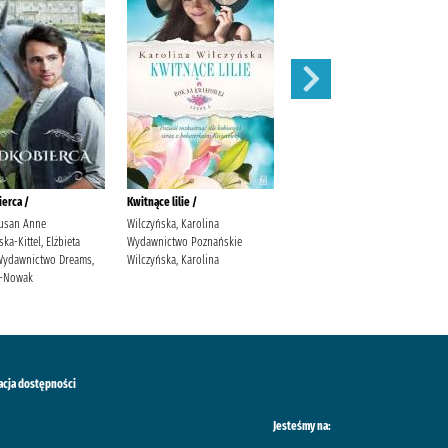
erca /
Kwitnące lilie /
Obce matki /
usan Anne
Wilczyńska, Karolina
Cielesz, Ewa Wydawnictwo Axis
a-Kittel, Elżbieta
Wydawnictwo Poznańskie
Mundi Cielesz, Ewa.
. Wydawnictwo Dreams,
Wilczyńska, Karolina
ś-Nowak
acja dostępności
Jesteśmy na: