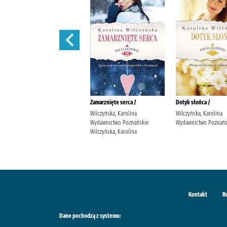
Wędrowne ptaki /
Zamarznięte serca /
Dotyk słońca /
Wilczyńska, Karolina
Wilczyńska, Karolina
Wilczyńska, Karolina
Wydawnictwo Poznańskie
Wydawnictwo Poznańskie
Wydawnictwo Poznańs
Wilczyńska, Karolina
Wilczyńska, Karolina
Kontakt
R
Dane pochodzą z systemu: