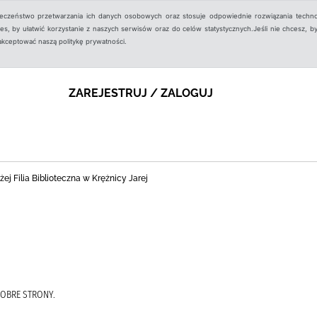
ieczeństwo przetwarzania ich danych osobowych oraz stosuje odpowiednie rozwiązania techno
, by ułatwić korzystanie z naszych serwisów oraz do celów statystycznych.Jeśli nie chcesz, by
aakceptować naszą politykę prywatności.
ZAREJESTRUJ / ZALOGUJ
j Filia Biblioteczna w Krężnicy Jarej
OBRE STRONY.