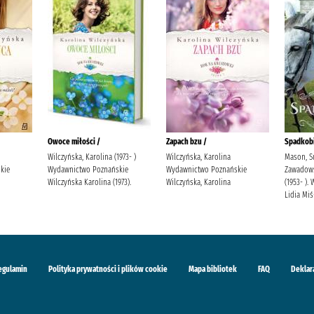
Owoce miłości /
Zapach bzu /
Spadkobi
Wilczyńska, Karolina (1973- )
Wilczyńska, Karolina
Mason, S
kie
Wydawnictwo Poznańskie
Wydawnictwo Poznańskie
Zawadowsk
Wilczyńska Karolina (1973).
Wilczyńska, Karolina
(1953- )
Lidia Mi
egulamin
Polityka prywatności i plików cookie
Mapa bibliotek
FAQ
Deklar