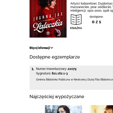
Artyści kabaretowi, Dyplomaci
mazowieckie, pow. siedlecki)
inteligencji, 1901-2000, 1918-1
dostępne:
0 z 1
Więcej informacji
Dostępne egzemplarze
1.
Numer inwentarzowy:
22079
Sygnatura:
821.162.1-3
Gminna Biblioteka Publiczna w Niedrzwicy Dużej
Filia Bibliotec
Najczęściej wypożyczane