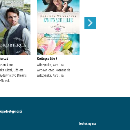
erca /
Kwitnące lilie /
Obce matki /
usan Anne
Wilczyńska, Karolina
Cielesz, Ewa Wydawnictwo Axis
a-Kittel, Elżbieta
Wydawnictwo Poznańskie
Mundi Cielesz, Ewa.
. Wydawnictwo Dreams,
Wilczyńska, Karolina
ś-Nowak
acja dostępności
Jesteśmy na: