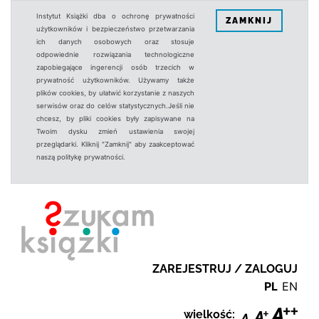
Instytut Książki dba o ochronę prywatności
ZAMKNIJ
użytkowników i bezpieczeństwo przetwarzania
ich danych osobowych oraz stosuje
odpowiednie rozwiązania technologiczne
zapobiegające ingerencji osób trzecich w
prywatność użytkowników. Używamy także
plików cookies, by ułatwić korzystanie z naszych
serwisów oraz do celów statystycznych.Jeśli nie
chcesz, by pliki cookies były zapisywane na
Twoim dysku zmień ustawienia swojej
przeglądarki. Kliknij "Zamknij" aby zaakceptować
naszą politykę prywatności.
ZAREJESTRUJ / ZALOGUJ
PL
EN
wielkość: