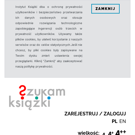
Instytut Książki dba o ochronę prywatności
ZAMKNIJ
użytkowników i bezpieczeństwo przetwarzania
ich danych osobowych oraz stosuje
odpowiednie rozwiązania technologiczne
zapobiegające ingerencji osób trzecich w
prywatność użytkowników. Używamy także
plików cookies, by ułatwić korzystanie z naszych
serwisów oraz do celów statystycznych.Jeśli nie
chcesz, by pliki cookies były zapisywane na
Twoim dysku zmień ustawienia swojej
przeglądarki. Kliknij "Zamknij" aby zaakceptować
naszą politykę prywatności.
ZAREJESTRUJ / ZALOGUJ
PL
EN
wielkość: