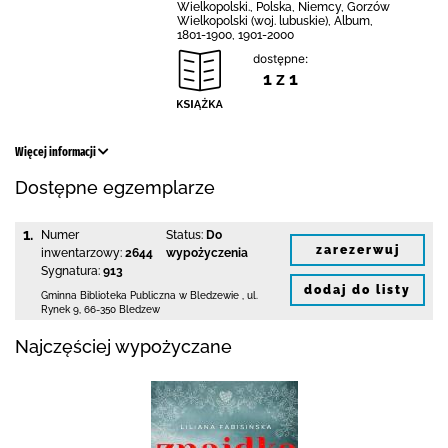
Wielkopolski., Polska, Niemcy, Gorzów
Wielkopolski (woj. lubuskie), Album,
1801-1900, 1901-2000
dostępne:
1 z 1
Więcej informacji
Dostępne egzemplarze
1.
Numer
Status:
Do
zarezerwuj
inwentarzowy:
2644
wypożyczenia
Sygnatura:
913
dodaj do listy
Gminna Biblioteka Publiczna w Bledzewie
,
ul.
Rynek 9
,
66-350 Bledzew
Najczęściej wypożyczane