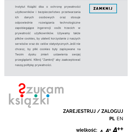
Instytut Książki dba o ochronę prywatności
ZAMKNIJ
użytkowników i bezpieczeństwo przetwarzania
ich danych osobowych oraz stosuje
odpowiednie rozwiązania technologiczne
zapobiegające ingerencji osób trzecich w
prywatność użytkowników. Używamy także
plików cookies, by ułatwić korzystanie z naszych
serwisów oraz do celów statystycznych.Jeśli nie
chcesz, by pliki cookies były zapisywane na
Twoim dysku zmień ustawienia swojej
przeglądarki. Kliknij "Zamknij" aby zaakceptować
naszą politykę prywatności.
ZAREJESTRUJ / ZALOGUJ
PL
EN
wielkość: