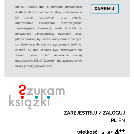
Instytut Książki dba o ochronę prywatności
ZAMKNIJ
użytkowników i bezpieczeństwo przetwarzania
ich danych osobowych oraz stosuje
odpowiednie rozwiązania technologiczne
zapobiegające ingerencji osób trzecich w
prywatność użytkowników. Używamy także
plików cookies, by ułatwić korzystanie z naszych
serwisów oraz do celów statystycznych.Jeśli nie
chcesz, by pliki cookies były zapisywane na
Twoim dysku zmień ustawienia swojej
przeglądarki. Kliknij "Zamknij" aby zaakceptować
naszą politykę prywatności.
ZAREJESTRUJ / ZALOGUJ
PL
EN
wielkość: