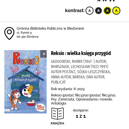
kontrast:
Gminna Biblioteka Publiczna w Bledzewie
ul. Rynek 9
66-350 Bledzew
Reksio : wielka księga przygód
GŁOGOWSKI, MAREK (1947- ) AUTOR,
MARSZAŁEK, LECHOSŁAW (1922-1991)
AUTOR POSTACI, SÓJKA-LESZCZYŃSKA,
ANNA AUTOR, BARSKA, EWA AUTOR,
PUBLICAT
Rok wydania: © 2023.
Reksio (postać fikcyjna) (postać fikcyjna),
Psy, Zwierzęta, Opowiadania i nowele,
Antologia
dostępne:
1 z 1