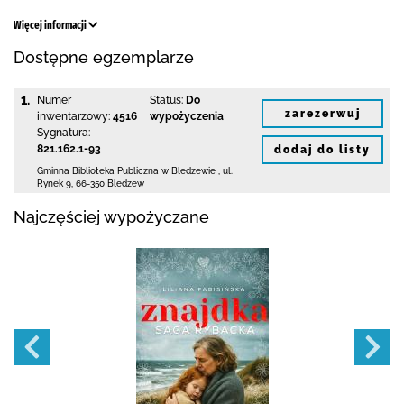
Więcej informacji
Dostępne egzemplarze
1.
Numer
Status:
Do
zarezerwuj
inwentarzowy:
4516
wypożyczenia
Sygnatura:
821.162.1-93
dodaj do listy
Gminna Biblioteka Publiczna w Bledzewie
,
ul.
Rynek 9
,
66-350 Bledzew
Najczęściej wypożyczane