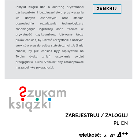
Instytut Książki dba o ochronę prywatności
ZAMKNIJ
użytkowników i bezpieczeństwo przetwarzania
ich danych osobowych oraz stosuje
odpowiednie rozwiązania technologiczne
zapobiegające ingerencji osób trzecich w
prywatność użytkowników. Używamy także
plików cookies, by ułatwić korzystanie z naszych
serwisów oraz do celów statystycznych.Jeśli nie
chcesz, by pliki cookies były zapisywane na
Twoim dysku zmień ustawienia swojej
przeglądarki. Kliknij "Zamknij" aby zaakceptować
naszą politykę prywatności.
ZAREJESTRUJ / ZALOGUJ
PL
EN
wielkość: