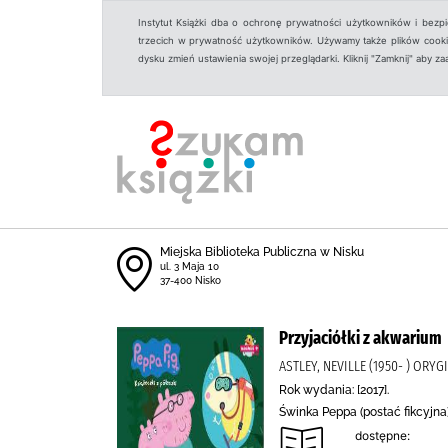
Instytut Książki dba o ochronę prywatności użytkowników i bezp
trzecich w prywatność użytkowników. Używamy także plików cookies
dysku zmień ustawienia swojej przeglądarki. Kliknij "Zamknij" aby z
Miejska Biblioteka Publiczna w Nisku
ul. 3 Maja 10
37-400 Nisko
Przyjaciółki z akwarium
ASTLEY, NEVILLE (1950- ) ORY
Rok wydania: [2017].
Świnka Peppa (postać fikcyjna
dostępne: