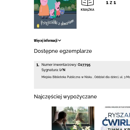
1 z 1
Więcej informacji
Dostępne egzemplarze
1.
Numer inwentarzowy:
O27795
Sygnatura:
I/N
Miejska Biblioteka Publiczna w Nisku
,
Oddział dla dzieci,
ul. 3 M
Najczęściej wypożyczane