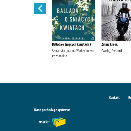
Moja nitka /
Ballada o śniących kwiatach /
Zimna krew.
Pakulnis, Maria (1956- )
Szarańska, Joanna Wydawnictwo
Ćwirlej, Ryszard
Wodecka, Dorota (1968- ) Agora
Poznańskie
(wydawnictwo)
Kontakt
R
Dane pochodzą z systemu: