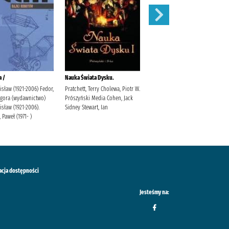
a /
Nauka Świata Dysku.
Ruchome obrazki /
isław (1921-2006) Fedor,
Pratchett, Terry Cholewa, Piotr W.
Pratchett, Terry
Agora (wydawnictwo)
Prószyński Media Cohen, Jack
isław (1921-2006).
Sidney Stewart, Ian
 Paweł (1971- )
acja dostępności
Jesteśmy na: