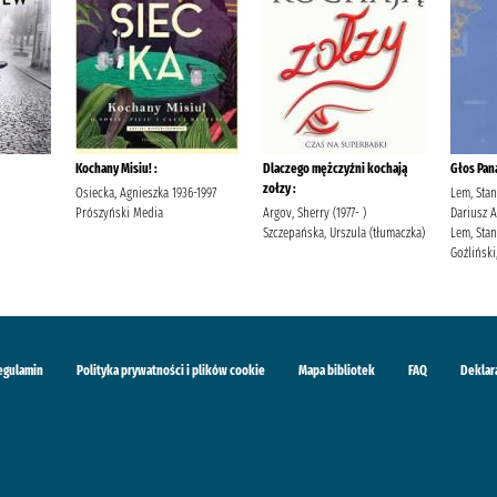
Kochany Misiu! :
Dlaczego mężczyźni kochają
Głos Pan
zołzy :
Osiecka, Agnieszka 1936-1997
Lem, Stan
Prószyński Media
Argov, Sherry (1977- )
Dariusz 
Szczepańska, Urszula (tłumaczka)
Lem, Stan
Goźliński,
egulamin
Polityka prywatności i plików cookie
Mapa bibliotek
FAQ
Deklar