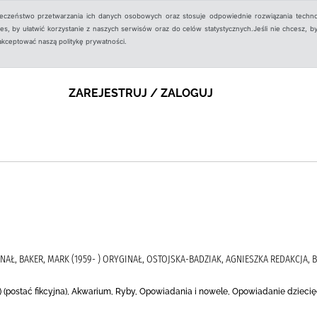
ieczeństwo przetwarzania ich danych osobowych oraz stosuje odpowiednie rozwiązania techno
, by ułatwić korzystanie z naszych serwisów oraz do celów statystycznych.Jeśli nie chcesz, by
aakceptować naszą politykę prywatności.
ZAREJESTRUJ / ZALOGUJ
GINAŁ, BAKER, MARK (1959- ) ORYGINAŁ, OSTOJSKA-BADZIAK, AGNIESZKA REDAKCJA,
) (postać fikcyjna), Akwarium, Ryby, Opowiadania i nowele, Opowiadanie dziecię