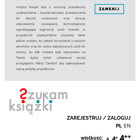
Instytut Książki dba o ochronę prywatności
ZAMKNIJ
użytkowników i bezpieczeństwo przetwarzania
ich danych osobowych oraz stosuje
odpowiednie rozwiązania technologiczne
zapobiegające ingerencji osób trzecich w
prywatność użytkowników. Używamy także
plików cookies, by ułatwić korzystanie z naszych
serwisów oraz do celów statystycznych.Jeśli nie
chcesz, by pliki cookies były zapisywane na
Twoim dysku zmień ustawienia swojej
przeglądarki. Kliknij "Zamknij" aby zaakceptować
naszą politykę prywatności.
ZAREJESTRUJ / ZALOGUJ
PL
EN
wielkość: