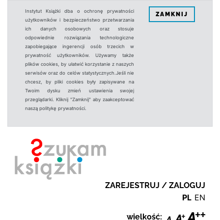
Instytut Książki dba o ochronę prywatności
ZAMKNIJ
użytkowników i bezpieczeństwo przetwarzania
ich danych osobowych oraz stosuje
odpowiednie rozwiązania technologiczne
zapobiegające ingerencji osób trzecich w
prywatność użytkowników. Używamy także
plików cookies, by ułatwić korzystanie z naszych
serwisów oraz do celów statystycznych.Jeśli nie
chcesz, by pliki cookies były zapisywane na
Twoim dysku zmień ustawienia swojej
przeglądarki. Kliknij "Zamknij" aby zaakceptować
naszą politykę prywatności.
ZAREJESTRUJ / ZALOGUJ
PL
EN
wielkość: