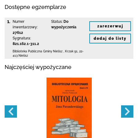
Dostępne egzemplarze
1.
Numer
Status:
Do
zarezerwuj
inwentarzowy:
wypożyczenia
27612
Sygnatura:
dodaj do listy
821.162.1-311.2
Biblioteka Publiczna Gminy Nielisz
,
Krzak 91
,
22-
413 Nielisz
Najczęściej wypożyczane