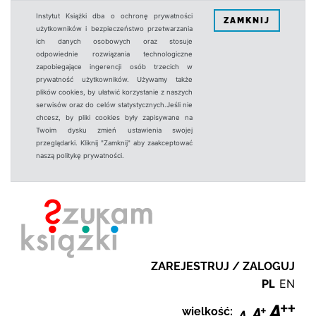
Instytut Książki dba o ochronę prywatności
ZAMKNIJ
użytkowników i bezpieczeństwo przetwarzania
ich danych osobowych oraz stosuje
odpowiednie rozwiązania technologiczne
zapobiegające ingerencji osób trzecich w
prywatność użytkowników. Używamy także
plików cookies, by ułatwić korzystanie z naszych
serwisów oraz do celów statystycznych.Jeśli nie
chcesz, by pliki cookies były zapisywane na
Twoim dysku zmień ustawienia swojej
przeglądarki. Kliknij "Zamknij" aby zaakceptować
naszą politykę prywatności.
ZAREJESTRUJ / ZALOGUJ
PL
EN
wielkość: