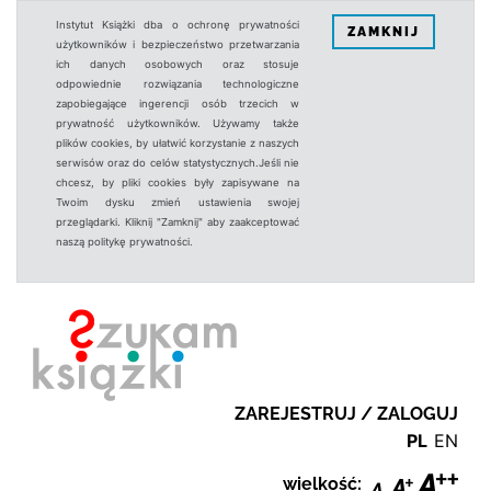
Instytut Książki dba o ochronę prywatności
ZAMKNIJ
użytkowników i bezpieczeństwo przetwarzania
ich danych osobowych oraz stosuje
odpowiednie rozwiązania technologiczne
zapobiegające ingerencji osób trzecich w
prywatność użytkowników. Używamy także
plików cookies, by ułatwić korzystanie z naszych
serwisów oraz do celów statystycznych.Jeśli nie
chcesz, by pliki cookies były zapisywane na
Twoim dysku zmień ustawienia swojej
przeglądarki. Kliknij "Zamknij" aby zaakceptować
naszą politykę prywatności.
ZAREJESTRUJ / ZALOGUJ
PL
EN
wielkość: