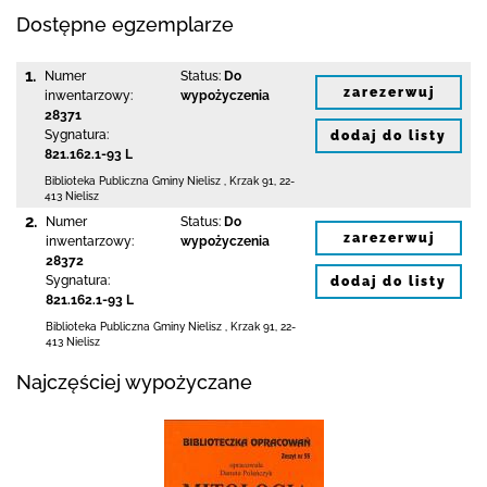
Dostępne egzemplarze
1.
Numer
Status:
Do
zarezerwuj
inwentarzowy:
wypożyczenia
28371
Sygnatura:
dodaj do listy
821.162.1-93 L
Biblioteka Publiczna Gminy Nielisz
,
Krzak 91
,
22-
413 Nielisz
2.
Numer
Status:
Do
zarezerwuj
inwentarzowy:
wypożyczenia
28372
Sygnatura:
dodaj do listy
821.162.1-93 L
Biblioteka Publiczna Gminy Nielisz
,
Krzak 91
,
22-
413 Nielisz
Najczęściej wypożyczane