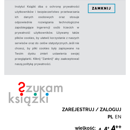
Instytut Książki dba o ochronę prywatności
ZAMKNIJ
użytkowników i bezpieczeństwo przetwarzania
ich danych osobowych oraz stosuje
odpowiednie rozwiązania technologiczne
zapobiegające ingerencji osób trzecich w
prywatność użytkowników. Używamy także
plików cookies, by ułatwić korzystanie z naszych
serwisów oraz do celów statystycznych.Jeśli nie
chcesz, by pliki cookies były zapisywane na
Twoim dysku zmień ustawienia swojej
przeglądarki. Kliknij "Zamknij" aby zaakceptować
naszą politykę prywatności.
ZAREJESTRUJ / ZALOGUJ
PL
EN
wielkość: