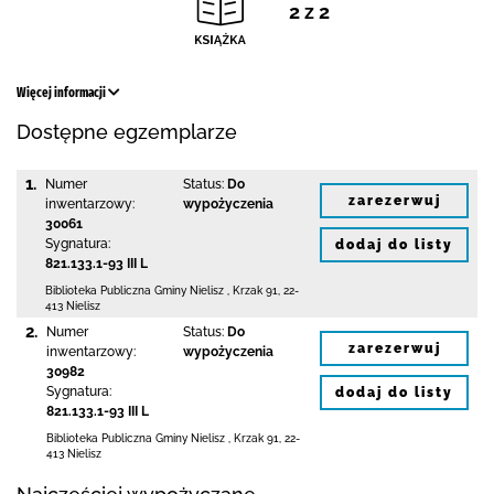
2 z 2
Więcej informacji
Dostępne egzemplarze
1.
Numer
Status:
Do
zarezerwuj
inwentarzowy:
wypożyczenia
30061
Sygnatura:
dodaj do listy
821.133.1-93 III L
Biblioteka Publiczna Gminy Nielisz
,
Krzak 91
,
22-
413 Nielisz
2.
Numer
Status:
Do
zarezerwuj
inwentarzowy:
wypożyczenia
30982
Sygnatura:
dodaj do listy
821.133.1-93 III L
Biblioteka Publiczna Gminy Nielisz
,
Krzak 91
,
22-
413 Nielisz