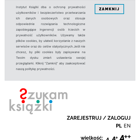
Instytut Książki dba o ochronę prywatności
ZAMKNIJ
użytkowników i bezpieczeństwo przetwarzania
ich danych osobowych oraz stosuje
odpowiednie rozwiązania technologiczne
zapobiegające ingerencji osób trzecich w
prywatność użytkowników. Używamy także
plików cookies, by ułatwić korzystanie z naszych
serwisów oraz do celów statystycznych.Jeśli nie
chcesz, by pliki cookies były zapisywane na
Twoim dysku zmień ustawienia swojej
przeglądarki. Kliknij "Zamknij" aby zaakceptować
naszą politykę prywatności.
ZAREJESTRUJ / ZALOGUJ
PL
EN
wielkość: