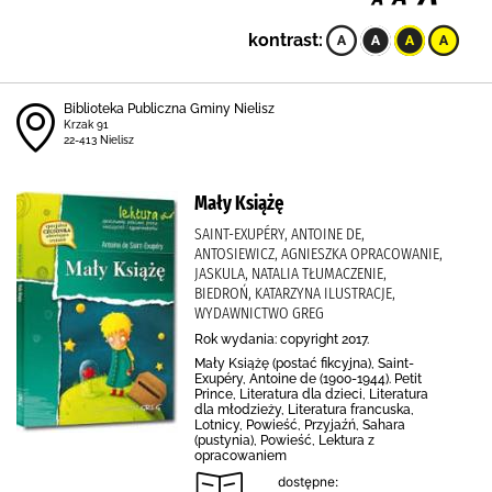
kontrast:
Biblioteka Publiczna Gminy Nielisz
Krzak 91
22-413 Nielisz
Mały Książę
SAINT-EXUPÉRY, ANTOINE DE,
ANTOSIEWICZ, AGNIESZKA OPRACOWANIE,
JASKULA, NATALIA TŁUMACZENIE,
BIEDROŃ, KATARZYNA ILUSTRACJE,
WYDAWNICTWO GREG
Rok wydania: copyright 2017.
Mały Książę (postać fikcyjna), Saint-
Exupéry, Antoine de (1900-1944). Petit
Prince, Literatura dla dzieci, Literatura
dla młodzieży, Literatura francuska,
Lotnicy, Powieść, Przyjaźń, Sahara
(pustynia), Powieść, Lektura z
opracowaniem
dostępne: