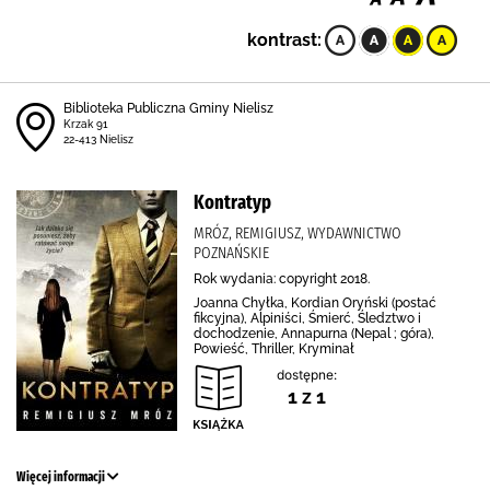
kontrast:
Biblioteka Publiczna Gminy Nielisz
Krzak 91
22-413 Nielisz
Kontratyp
MRÓZ, REMIGIUSZ, WYDAWNICTWO
POZNAŃSKIE
Rok wydania: copyright 2018.
Joanna Chyłka, Kordian Oryński (postać
fikcyjna), Alpiniści, Śmierć, Śledztwo i
dochodzenie, Annapurna (Nepal ; góra),
Powieść, Thriller, Kryminał
dostępne:
1 z 1
Więcej informacji