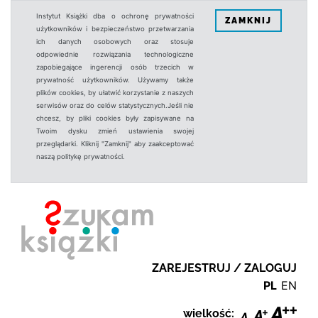
Instytut Książki dba o ochronę prywatności
ZAMKNIJ
użytkowników i bezpieczeństwo przetwarzania
ich danych osobowych oraz stosuje
odpowiednie rozwiązania technologiczne
zapobiegające ingerencji osób trzecich w
prywatność użytkowników. Używamy także
plików cookies, by ułatwić korzystanie z naszych
serwisów oraz do celów statystycznych.Jeśli nie
chcesz, by pliki cookies były zapisywane na
Twoim dysku zmień ustawienia swojej
przeglądarki. Kliknij "Zamknij" aby zaakceptować
naszą politykę prywatności.
ZAREJESTRUJ / ZALOGUJ
PL
EN
wielkość: