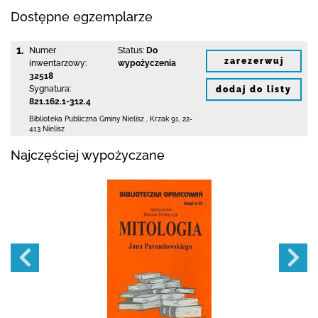
Dostępne egzemplarze
1.
Numer
Status:
Do
zarezerwuj
inwentarzowy:
wypożyczenia
32518
Sygnatura:
dodaj do listy
821.162.1-312.4
Biblioteka Publiczna Gminy Nielisz
,
Krzak 91
,
22-
413 Nielisz
Najczęściej wypożyczane