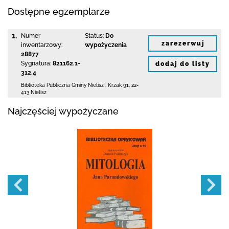
Dostępne egzemplarze
1.
Numer
Status:
Do
zarezerwuj
inwentarzowy:
wypożyczenia
28877
Sygnatura:
821162.1-
dodaj do listy
312.4
Biblioteka Publiczna Gminy Nielisz
,
Krzak 91
,
22-
413 Nielisz
Najczęściej wypożyczane