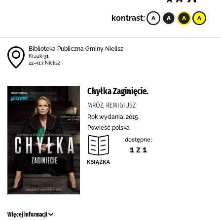
kontrast:
Biblioteka Publiczna Gminy Nielisz
Krzak 91
22-413 Nielisz
Chyłka Zaginięcie.
MRÓZ, REMIGIUSZ
Rok wydania: 2015.
Powieść polska
dostępne:
1 z 1
Więcej informacji