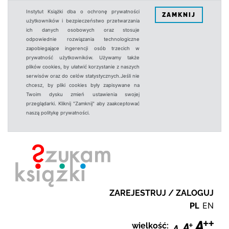
Instytut Książki dba o ochronę prywatności
ZAMKNIJ
użytkowników i bezpieczeństwo przetwarzania
ich danych osobowych oraz stosuje
odpowiednie rozwiązania technologiczne
zapobiegające ingerencji osób trzecich w
prywatność użytkowników. Używamy także
plików cookies, by ułatwić korzystanie z naszych
serwisów oraz do celów statystycznych.Jeśli nie
chcesz, by pliki cookies były zapisywane na
Twoim dysku zmień ustawienia swojej
przeglądarki. Kliknij "Zamknij" aby zaakceptować
naszą politykę prywatności.
ZAREJESTRUJ / ZALOGUJ
PL
EN
wielkość: