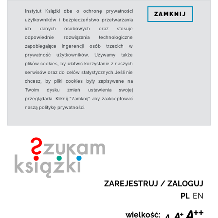
Instytut Książki dba o ochronę prywatności
ZAMKNIJ
użytkowników i bezpieczeństwo przetwarzania
ich danych osobowych oraz stosuje
odpowiednie rozwiązania technologiczne
zapobiegające ingerencji osób trzecich w
prywatność użytkowników. Używamy także
plików cookies, by ułatwić korzystanie z naszych
serwisów oraz do celów statystycznych.Jeśli nie
chcesz, by pliki cookies były zapisywane na
Twoim dysku zmień ustawienia swojej
przeglądarki. Kliknij "Zamknij" aby zaakceptować
naszą politykę prywatności.
ZAREJESTRUJ / ZALOGUJ
PL
EN
wielkość: