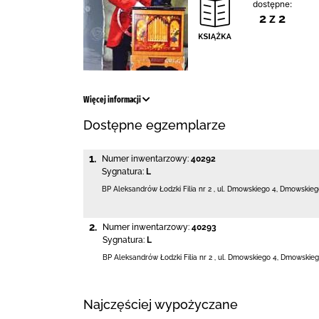
dostępne:
2 z 2
Więcej informacji
Dostępne egzemplarze
1.
Numer inwentarzowy:
40292
Sygnatura:
L
BP Aleksandrów Łodzki Filia nr 2
,
ul. Dmowskiego 4
,
Dmowskiego
2.
Numer inwentarzowy:
40293
Sygnatura:
L
BP Aleksandrów Łodzki Filia nr 2
,
ul. Dmowskiego 4
,
Dmowskieg
Najczęściej wypożyczane