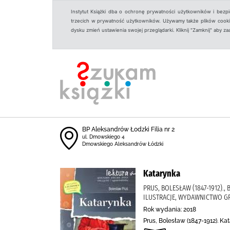
Instytut Książki dba o ochronę prywatności użytkowników i bezp
trzecich w prywatność użytkowników. Używamy także plików cookies
dysku zmień ustawienia swojej przeglądarki. Kliknij "Zamknij" aby z
BP Aleksandrów Łodzki Filia nr 2
ul. Dmowskiego 4
Dmowskiego Aleksandrów Łódzki
Katarynka
PRUS, BOLESŁAW (1847-1912).
ILUSTRACJE, WYDAWNICTWO G
Rok wydania: 2018
Prus, Bolesław (1847-1912). Ka