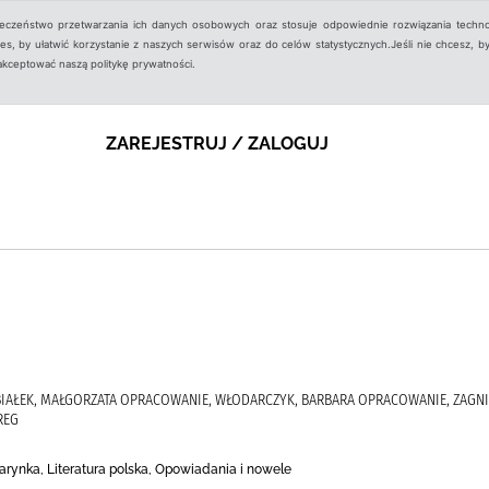
ieczeństwo przetwarzania ich danych osobowych oraz stosuje odpowiednie rozwiązania techno
, by ułatwić korzystanie z naszych serwisów oraz do celów statystycznych.Jeśli nie chcesz, by
aakceptować naszą politykę prywatności.
ZAREJESTRUJ / ZALOGUJ
, BIAŁEK, MAŁGORZATA OPRACOWANIE, WŁODARCZYK, BARBARA OPRACOWANIE, ZAGN
REG
tarynka, Literatura polska, Opowiadania i nowele