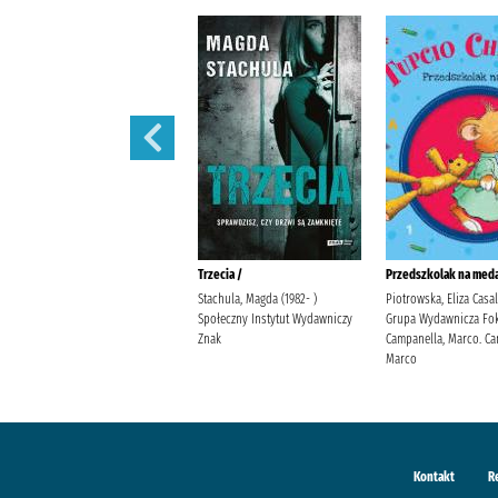
Polowanie na motyle /
Trzecia /
Przedszkolak na meda
Mirek, Krystyna Burda
Stachula, Magda (1982- )
Piotrowska, Eliza Casa
Publishing Polska
Społeczny Instytut Wydawniczy
Grupa Wydawnicza Fok
Znak
Campanella, Marco. Ca
Marco
Kontakt
R