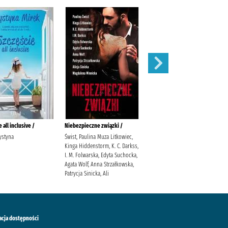
 all inclusive /
Niebezpieczne związki /
Pozwól odejść /
ystyna
Świst, Paulina Muza Litkowiec,
Hannah, Kristin (1960- )
Kinga Hiddenstorm, K. C. Darkss,
Kuczyńska-Szymala, Daria
I. M. Folwarska, Edyta Suchocka,
Agata Wolf, Anna Strzałkowska,
Patrycja Sinicka, Ali
acja dostępności