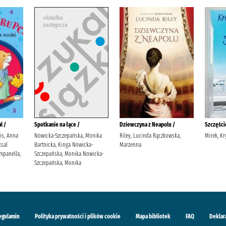
l /
Spotkanie na łące /
Dziewczyna z Neapolu /
Szczęście
lis, Anna
Nowicka-Szczepańska, Monika
Riley, Lucinda Rączkowska,
Mirek, Kr
sal
Bartnicka, Kinga Nowicka-
Marzenna
mpanella,
Szczepańska, Monika Nowicka-
Szczepańska, Monika
egulamin
Polityka prywatności i plików cookie
Mapa bibliotek
FAQ
Deklar