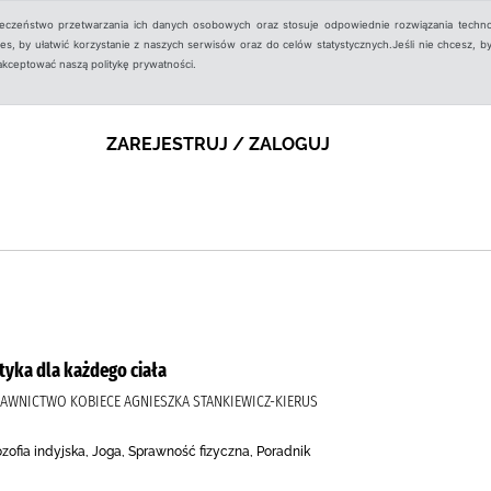
ieczeństwo przetwarzania ich danych osobowych oraz stosuje odpowiednie rozwiązania techno
, by ułatwić korzystanie z naszych serwisów oraz do celów statystycznych.Jeśli nie chcesz, by
aakceptować naszą politykę prywatności.
ZAREJESTRUJ / ZALOGUJ
ktyka dla każdego ciała
YDAWNICTWO KOBIECE AGNIESZKA STANKIEWICZ-KIERUS
ozofia indyjska, Joga, Sprawność fizyczna, Poradnik