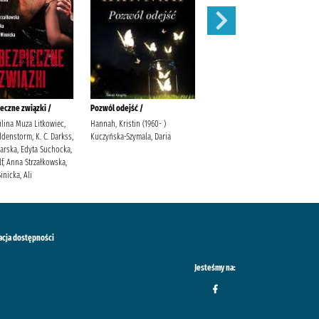
eczne związki /
Pozwól odejść /
Łabędź /
ulina Muza Litkowiec,
Hannah, Kristin (1960- )
Trojanowska, Sylwia
denstorm, K. C. Darkss,
Kuczyńska-Szymala, Daria
warska, Edyta Suchocka,
f, Anna Strzałkowska,
inicka, Ali
acja dostępności
Jesteśmy na: