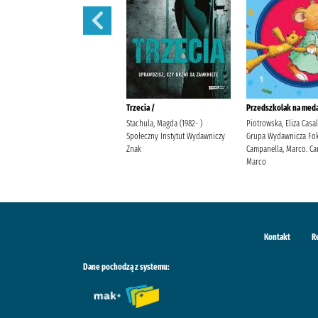
Polowanie na motyle /
Trzecia /
Przedszkolak na meda
Mirek, Krystyna Burda
Stachula, Magda (1982- )
Piotrowska, Eliza Casa
Publishing Polska
Społeczny Instytut Wydawniczy
Grupa Wydawnicza Fok
Znak
Campanella, Marco. Ca
Marco
Kontakt
R
Dane pochodzą z systemu: