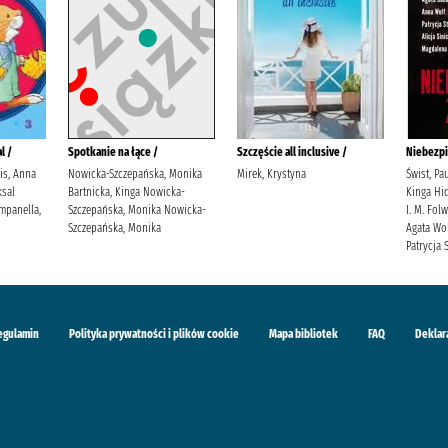
l /
Spotkanie na łące /
Szczęście all inclusive /
Niebezpi
lis, Anna
Nowicka-Szczepańska, Monika
Mirek, Krystyna
Świst, Pa
sal
Bartnicka, Kinga Nowicka-
Kinga Hid
mpanella,
Szczepańska, Monika Nowicka-
I. M. Fol
Szczepańska, Monika
Agata Wol
Patrycja S
egulamin
Polityka prywatności i plików cookie
Mapa bibliotek
FAQ
Deklar