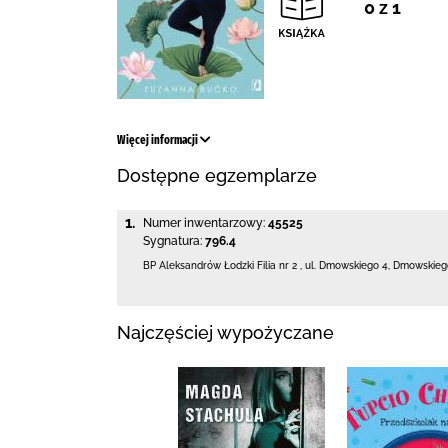
0 z 1
Więcej informacji
Dostępne egzemplarze
1.
Numer inwentarzowy:
45525
Sygnatura:
796.4
BP Aleksandrów Łodzki Filia nr 2
,
ul. Dmowskiego 4
,
Dmowskiego
Najczęściej wypożyczane