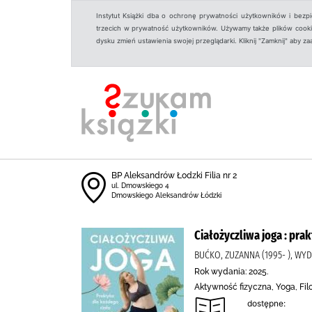
Instytut Książki dba o ochronę prywatności użytkowników i bezp
trzecich w prywatność użytkowników. Używamy także plików cookies
dysku zmień ustawienia swojej przeglądarki. Kliknij "Zamknij" aby z
BP Aleksandrów Łodzki Filia nr 2
ul. Dmowskiego 4
Dmowskiego Aleksandrów Łódzki
Ciałożyczliwa joga : pra
BUĆKO, ZUZANNA (1995- ), W
Rok wydania: 2025.
Aktywność fizyczna, Yoga, Fil
dostępne: