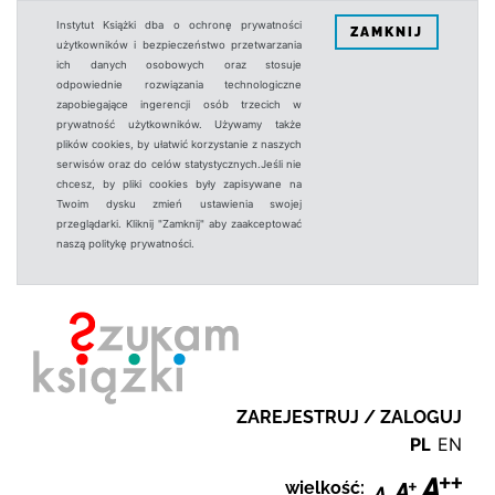
Instytut Książki dba o ochronę prywatności
ZAMKNIJ
użytkowników i bezpieczeństwo przetwarzania
ich danych osobowych oraz stosuje
odpowiednie rozwiązania technologiczne
zapobiegające ingerencji osób trzecich w
prywatność użytkowników. Używamy także
plików cookies, by ułatwić korzystanie z naszych
serwisów oraz do celów statystycznych.Jeśli nie
chcesz, by pliki cookies były zapisywane na
Twoim dysku zmień ustawienia swojej
przeglądarki. Kliknij "Zamknij" aby zaakceptować
naszą politykę prywatności.
ZAREJESTRUJ / ZALOGUJ
PL
EN
wielkość: