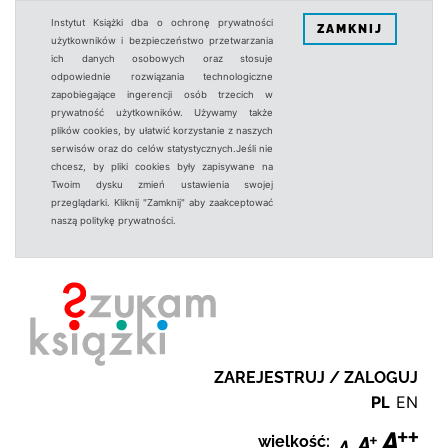
Instytut Książki dba o ochronę prywatności
ZAMKNIJ
użytkowników i bezpieczeństwo przetwarzania
ich danych osobowych oraz stosuje
odpowiednie rozwiązania technologiczne
zapobiegające ingerencji osób trzecich w
prywatność użytkowników. Używamy także
plików cookies, by ułatwić korzystanie z naszych
serwisów oraz do celów statystycznych.Jeśli nie
chcesz, by pliki cookies były zapisywane na
Twoim dysku zmień ustawienia swojej
przeglądarki. Kliknij "Zamknij" aby zaakceptować
naszą politykę prywatności.
ZAREJESTRUJ / ZALOGUJ
PL
EN
wielkość: