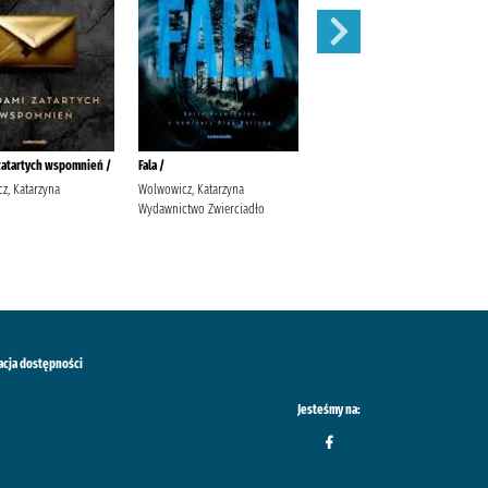
zatartych wspomnień /
Fala /
Sekret Agaty /
z, Katarzyna
Wolwowicz, Katarzyna
Jaksik, Urszula Wydawnictwo
Wydawnictwo Zwierciadło
Szara Godzina
acja dostępności
Jesteśmy na: