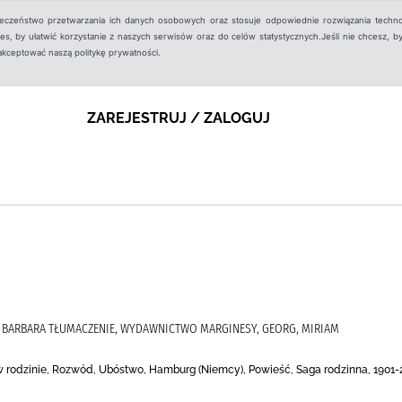
ieczeństwo przetwarzania ich danych osobowych oraz stosuje odpowiednie rozwiązania techno
, by ułatwić korzystanie z naszych serwisów oraz do celów statystycznych.Jeśli nie chcesz, by
aakceptować naszą politykę prywatności.
ZAREJESTRUJ / ZALOGUJ
, BARBARA TŁUMACZENIE, WYDAWNICTWO MARGINESY, GEORG, MIRIAM
 rodzinie, Rozwód, Ubóstwo, Hamburg (Niemcy), Powieść, Saga rodzinna, 1901-2