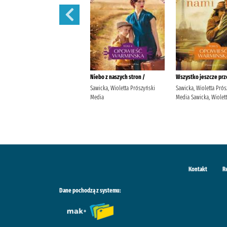
Nasze drzewa są jeszcze młode
Niebo z naszych stron /
Wszystko jeszcze prz
/
Sawicka, Wioletta Prószyński
Sawicka, Wioletta Prós
Sawicka, Wioletta (pisarka)
Media
Media Sawicka, Wiolet
Prószyński Media Sawicka,
Wioletta (pisarka).
Kontakt
R
Dane pochodzą z systemu: