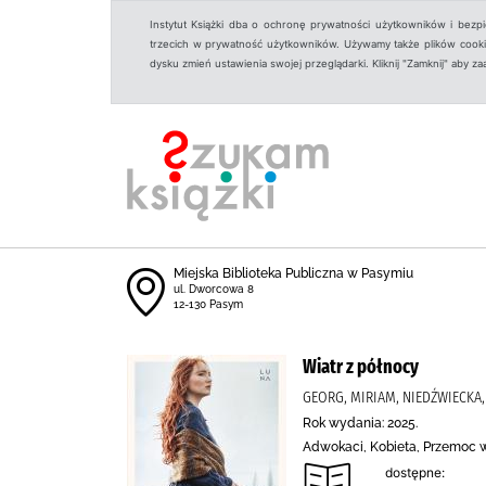
Instytut Książki dba o ochronę prywatności użytkowników i bezp
trzecich w prywatność użytkowników. Używamy także plików cookies
dysku zmień ustawienia swojej przeglądarki. Kliknij "Zamknij" aby z
Miejska Biblioteka Publiczna w Pasymiu
ul. Dworcowa 8
12-130 Pasym
Wiatr z północy
GEORG, MIRIAM, NIEDŹWIECKA
Rok wydania: 2025.
Adwokaci, Kobieta, Przemoc w
dostępne: