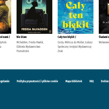
ed nami /
Nie kłam
Cały ten błękit /
Śladami 
zyński
McFadden, Freida Pawlik,
Costa, Mélissa da Müller, Łukasz
Wolwowic
ta
Elżbieta Wydawnictwo
Społeczny Instytut Wydawniczy
Poznańskie
Znak
egulamin
Polityka prywatności i plików cookie
Mapa bibliotek
FAQ
Deklar