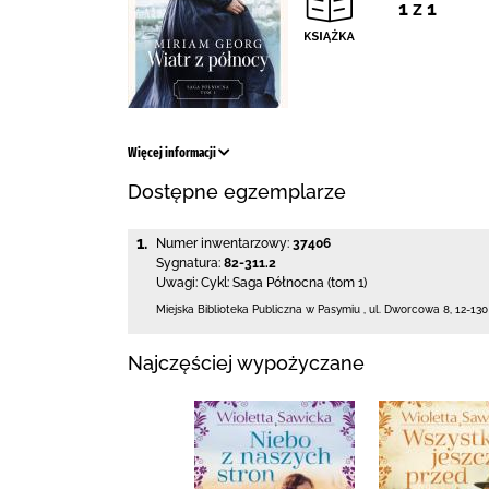
1 z 1
Więcej informacji
Dostępne egzemplarze
1.
Numer inwentarzowy:
37406
Sygnatura:
82-311.2
Uwagi:
Cykl: Saga Północna (tom 1)
Miejska Biblioteka Publiczna w Pasymiu
,
ul. Dworcowa 8
,
12-13
Najczęściej wypożyczane