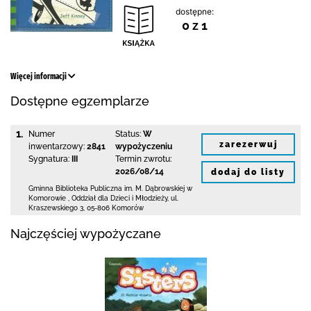
dostępne:
0 z 1
Więcej informacji
Dostępne egzemplarze
1.
Numer
Status:
W
zarezerwuj
inwentarzowy:
2841
wypożyczeniu
Sygnatura:
III
Termin zwrotu:
2026/08/14
dodaj do listy
Gminna Biblioteka Publiczna im. M. Dąbrowskiej
w
Komorowie
,
Oddział dla Dzieci i Młodzieży,
ul.
Kraszewskiego 3
,
05-806 Komorów
Najczęściej wypożyczane