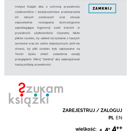
Instytut Książki dba o ochronę prywatności
ZAMKNIJ
użytkowników i bezpieczeństwo przetwarzania
ich danych osobowych oraz stosuje
odpowiednie rozwiązania technologiczne
zapobiegające ingerencji osób trzecich w
prywatność użytkowników. Używamy także
plików cookies, by ułatwić korzystanie z naszych
serwisów oraz do celów statystycznych.Jeśli nie
chcesz, by pliki cookies były zapisywane na
Twoim dysku zmień ustawienia swojej
przeglądarki. Kliknij "Zamknij" aby zaakceptować
naszą politykę prywatności.
ZAREJESTRUJ / ZALOGUJ
PL
EN
wielkość: