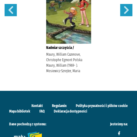
Nadmiar szczęścia /
Maury, William Cazenove,
Christophe Egmont Polska
Maury, William (1969- ).
Mosiewicz-Szrejter, Maria
Kontakt
Regulamin
Polityka prywatności i plików cookie
Mapa bibliotek
FAQ
Deklaracja dostępności
Dane pochodzą z systemu:
Jesteśmy na: