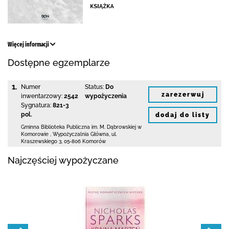
Więcej informacji
Dostępne egzemplarze
1.
Numer
Status:
Do
zarezerwuj
inwentarzowy:
2542
wypożyczenia
Sygnatura:
821-3
pol.
dodaj do listy
Gminna Biblioteka Publiczna im. M. Dąbrowskiej
w
Komorowie
,
Wypożyczalnia Główna,
ul.
Kraszewskiego 3
,
05-806 Komorów
Najczęściej wypożyczane