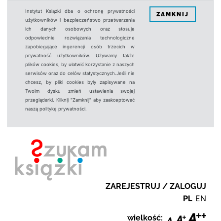
Instytut Książki dba o ochronę prywatności
ZAMKNIJ
użytkowników i bezpieczeństwo przetwarzania
ich danych osobowych oraz stosuje
odpowiednie rozwiązania technologiczne
zapobiegające ingerencji osób trzecich w
prywatność użytkowników. Używamy także
plików cookies, by ułatwić korzystanie z naszych
serwisów oraz do celów statystycznych.Jeśli nie
chcesz, by pliki cookies były zapisywane na
Twoim dysku zmień ustawienia swojej
przeglądarki. Kliknij "Zamknij" aby zaakceptować
naszą politykę prywatności.
ZAREJESTRUJ / ZALOGUJ
PL
EN
wielkość: