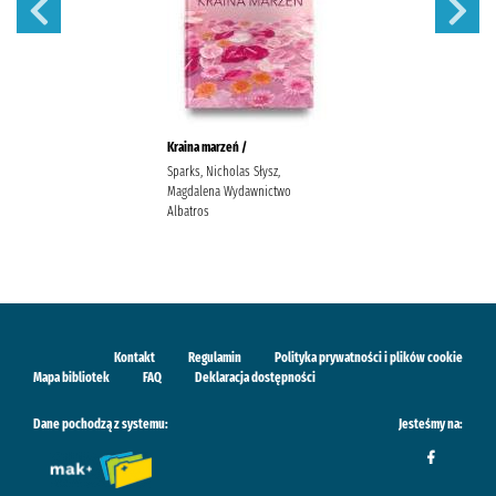
Kraina marzeń /
Sparks, Nicholas Słysz,
Magdalena Wydawnictwo
Albatros
Kontakt
Regulamin
Polityka prywatności i plików cookie
Mapa bibliotek
FAQ
Deklaracja dostępności
Dane pochodzą z systemu:
Jesteśmy na: