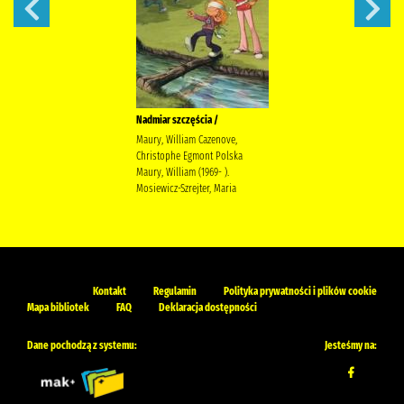
Nadmiar szczęścia /
Maury, William Cazenove,
Christophe Egmont Polska
Maury, William (1969- ).
Mosiewicz-Szrejter, Maria
Kontakt
Regulamin
Polityka prywatności i plików cookie
Mapa bibliotek
FAQ
Deklaracja dostępności
Dane pochodzą z systemu:
Jesteśmy na: