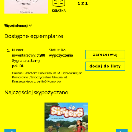
1 z 1
Więcej informacji
Dostępne egzemplarze
1.
Numer
Status:
Do
zarezerwuj
inwentarzowy:
7388
wypożyczenia
Sygnatura:
821-3
pol. DL
dodaj do listy
Gminna Biblioteka Publiczna im. M. Dąbrowskiej
w
Komorowie
,
Wypożyczalnia Główna,
ul.
Kraszewskiego 3
,
05-806 Komorów
Najczęściej wypożyczane