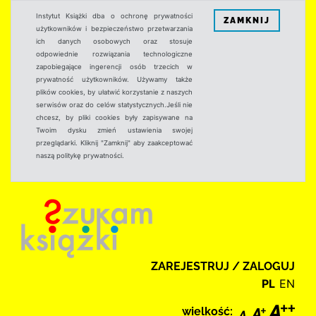
Instytut Książki dba o ochronę prywatności
ZAMKNIJ
użytkowników i bezpieczeństwo przetwarzania
ich danych osobowych oraz stosuje
odpowiednie rozwiązania technologiczne
zapobiegające ingerencji osób trzecich w
prywatność użytkowników. Używamy także
plików cookies, by ułatwić korzystanie z naszych
serwisów oraz do celów statystycznych.Jeśli nie
chcesz, by pliki cookies były zapisywane na
Twoim dysku zmień ustawienia swojej
przeglądarki. Kliknij "Zamknij" aby zaakceptować
naszą politykę prywatności.
ZAREJESTRUJ / ZALOGUJ
PL
EN
wielkość: