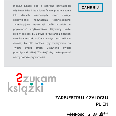
Instytut Książki dba o ochronę prywatności
ZAMKNIJ
użytkowników i bezpieczeństwo przetwarzania
ich danych osobowych oraz stosuje
odpowiednie rozwiązania technologiczne
zapobiegające ingerencji osób trzecich w
prywatność użytkowników. Używamy także
plików cookies, by ułatwić korzystanie z naszych
serwisów oraz do celów statystycznych.Jeśli nie
chcesz, by pliki cookies były zapisywane na
Twoim dysku zmień ustawienia swojej
przeglądarki. Kliknij "Zamknij" aby zaakceptować
naszą politykę prywatności.
ZAREJESTRUJ / ZALOGUJ
PL
EN
wielkość: