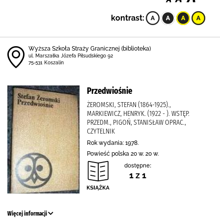
kontrast:
Wyższa Szkoła Straży Granicznej (biblioteka)
ul. Marszałka Józefa Piłsudskiego 92
75-531 Koszalin
Przedwiośnie
ŻEROMSKI, STEFAN (1864-1925).,
MARKIEWICZ, HENRYK. (1922 - ). WSTĘP.
PRZEDM., PIGOŃ, STANISŁAW OPRAC.,
CZYTELNIK
Rok wydania: 1978.
Powieść polska 20 w. 20 w.
dostępne:
1 z 1
Więcej informacji