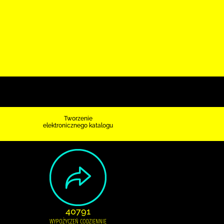
Tworzenie
elektronicznego katalogu
40791
WYPOŻYCZEŃ CODZIENNIE