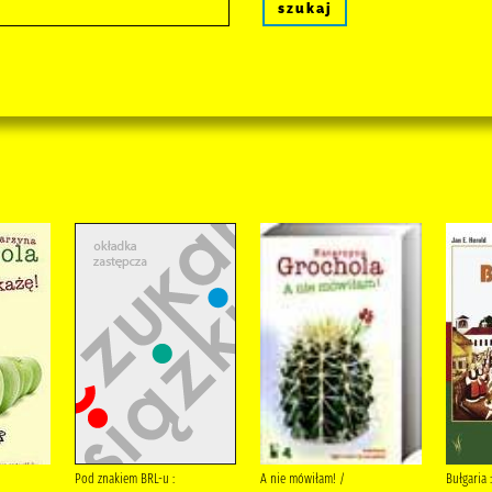
szukaj
Pod znakiem BRL-u :
A nie mówiłam! /
Bułgaria :