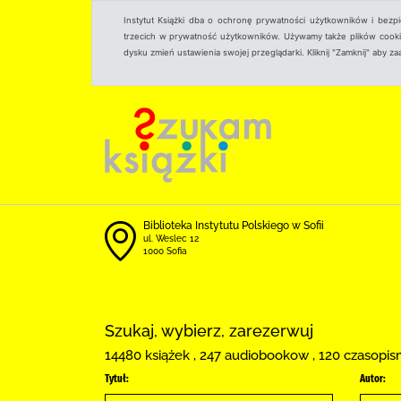
Instytut Książki dba o ochronę prywatności użytkowników i bezp
trzecich w prywatność użytkowników. Używamy także plików cookies
dysku zmień ustawienia swojej przeglądarki. Kliknij "Zamknij" aby z
Biblioteka Instytutu Polskiego w Sofii
ul. Weslec 12
1000 Sofia
Szukaj, wybierz, zarezerwuj
14480 książek , 247 audiobookow , 120 czasopis
Tytuł:
Autor: