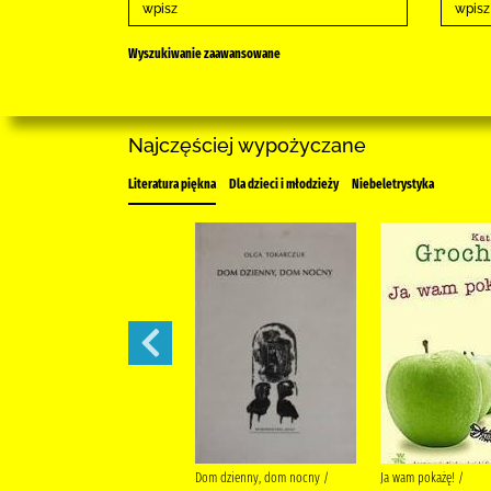
Wyszukiwanie zaawansowane
Najczęściej wypożyczane
Literatura piękna
Dla dzieci i młodzieży
Niebeletrystyka
Ten się śmieje, kto ma zęby /
Dom dzienny, dom nocny /
Ja wam pokażę! /