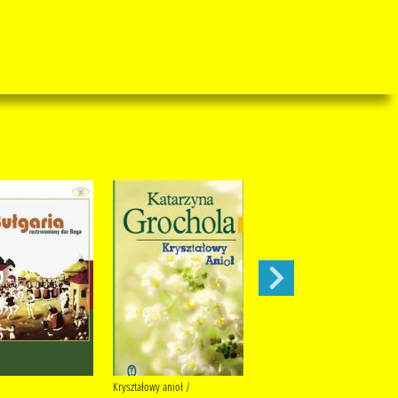
Kryształowy anioł /
Zielony i Nikt /