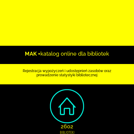
MAK +
katalog online dla bibliotek
Rejestracja wypożyczeń i udostępnień zasobów oraz
prowadzenie statystyki bibliotecznej
2602
BIBLIOTEKI