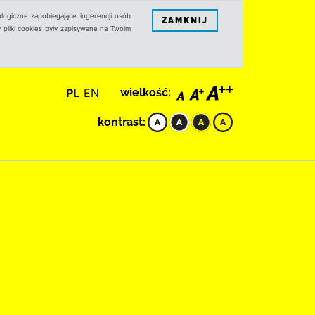
logiczne zapobiegające ingerencji osób
ZAMKNIJ
 pliki cookies były zapisywane na Twoim
PL
EN
wielkość:
kontrast: