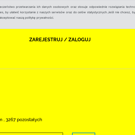
ieczeństwo przetwarzania ich danych osobowych oraz stosuje odpowiednie rozwiązania techno
, by ułatwić korzystanie z naszych serwisów oraz do celów statystycznych.Jeśli nie chcesz, by
aakceptować naszą politykę prywatności.
ZAREJESTRUJ / ZALOGUJ
m , 3267 pozostałych