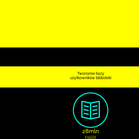
Tworzenie bazy
użytkowników biblioteki
28mln
KSIĄŻEK