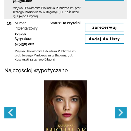
94(438).082
Miejska i Powiatowa Biblioteka Publiczna
im. prof.
Jerzego Markiewicza w Biłgoraju
,
ul. Kościuszki
13
,
23-400 Biłgoraj
10.
Numer
Status:
Do czytelni
zarezerwuj
inwentarzowy:
103297
Sygnatura:
dodaj do listy
94(438).082
Miejska i Powiatowa Biblioteka Publiczna
im.
prof. Jerzego Markiewicza w Biłgoraju
,
ul.
Kościuszki 13
,
23-400 Biłgoraj
Najczęściej wypożyczane