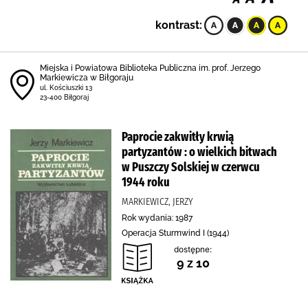
kontrast:
Miejska i Powiatowa Biblioteka Publiczna im. prof. Jerzego
Markiewicza w Biłgoraju
ul. Kościuszki 13
23-400 Biłgoraj
Paprocie zakwitły krwią
partyzantów : o wielkich bitwach
w Puszczy Solskiej w czerwcu
1944 roku
MARKIEWICZ, JERZY
Rok wydania: 1987
Operacja Sturmwind I (1944)
dostępne:
9 z 10