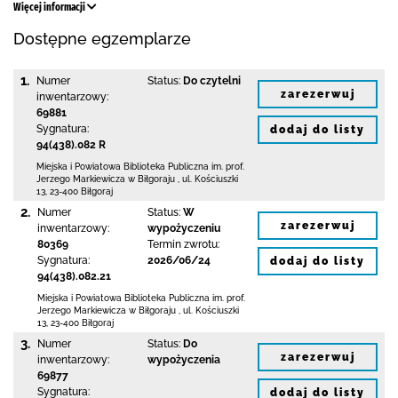
Więcej informacji
Dostępne egzemplarze
1.
Numer
Status:
Do czytelni
zarezerwuj
inwentarzowy:
69881
Sygnatura:
dodaj do listy
94(438).082 R
Miejska i Powiatowa Biblioteka Publiczna
im. prof.
Jerzego Markiewicza w Biłgoraju
,
ul. Kościuszki
13
,
23-400 Biłgoraj
2.
Numer
Status:
W
zarezerwuj
inwentarzowy:
wypożyczeniu
80369
Termin zwrotu:
Sygnatura:
2026/06/24
dodaj do listy
94(438).082.21
Miejska i Powiatowa Biblioteka Publiczna
im. prof.
Jerzego Markiewicza w Biłgoraju
,
ul. Kościuszki
13
,
23-400 Biłgoraj
3.
Numer
Status:
Do
zarezerwuj
inwentarzowy:
wypożyczenia
69877
Sygnatura:
dodaj do listy