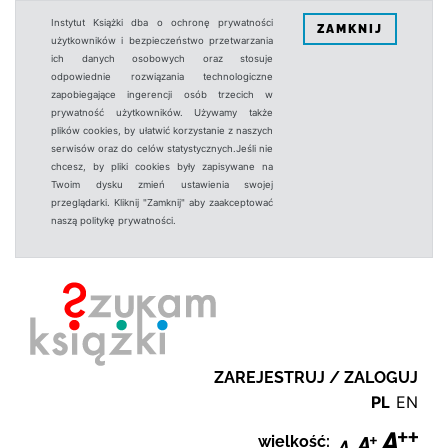
Instytut Książki dba o ochronę prywatności
ZAMKNIJ
użytkowników i bezpieczeństwo przetwarzania
ich danych osobowych oraz stosuje
odpowiednie rozwiązania technologiczne
zapobiegające ingerencji osób trzecich w
prywatność użytkowników. Używamy także
plików cookies, by ułatwić korzystanie z naszych
serwisów oraz do celów statystycznych.Jeśli nie
chcesz, by pliki cookies były zapisywane na
Twoim dysku zmień ustawienia swojej
przeglądarki. Kliknij "Zamknij" aby zaakceptować
naszą politykę prywatności.
ZAREJESTRUJ / ZALOGUJ
PL
EN
wielkość: