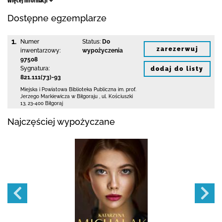
Więcej informacji
Dostępne egzemplarze
1.
Numer
Status:
Do
zarezerwuj
inwentarzowy:
wypożyczenia
97508
Sygnatura:
dodaj do listy
821.111(73)-93
Miejska i Powiatowa Biblioteka Publiczna
im. prof.
Jerzego Markiewicza w Biłgoraju
,
ul. Kościuszki
13
,
23-400 Biłgoraj
Najczęściej wypożyczane