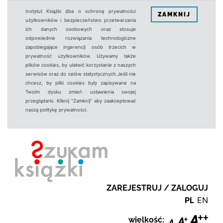
Instytut Książki dba o ochronę prywatności
ZAMKNIJ
użytkowników i bezpieczeństwo przetwarzania
ich danych osobowych oraz stosuje
odpowiednie rozwiązania technologiczne
zapobiegające ingerencji osób trzecich w
prywatność użytkowników. Używamy także
plików cookies, by ułatwić korzystanie z naszych
serwisów oraz do celów statystycznych.Jeśli nie
chcesz, by pliki cookies były zapisywane na
Twoim dysku zmień ustawienia swojej
przeglądarki. Kliknij "Zamknij" aby zaakceptować
naszą politykę prywatności.
ZAREJESTRUJ / ZALOGUJ
PL
EN
wielkość: