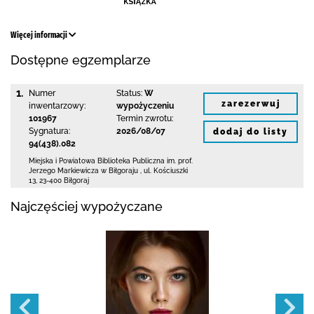
Więcej informacji
Dostępne egzemplarze
1.
Numer
Status:
W
zarezerwuj
inwentarzowy:
wypożyczeniu
101967
Termin zwrotu:
Sygnatura:
2026/08/07
dodaj do listy
94(438).082
Miejska i Powiatowa Biblioteka Publiczna
im. prof.
Jerzego Markiewicza w Biłgoraju
,
ul. Kościuszki
13
,
23-400 Biłgoraj
Najczęściej wypożyczane