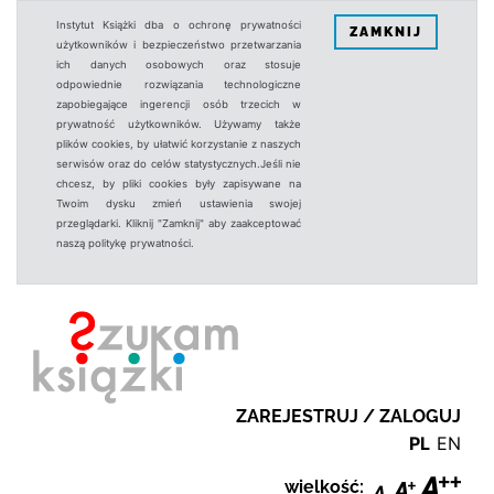
Instytut Książki dba o ochronę prywatności
ZAMKNIJ
użytkowników i bezpieczeństwo przetwarzania
ich danych osobowych oraz stosuje
odpowiednie rozwiązania technologiczne
zapobiegające ingerencji osób trzecich w
prywatność użytkowników. Używamy także
plików cookies, by ułatwić korzystanie z naszych
serwisów oraz do celów statystycznych.Jeśli nie
chcesz, by pliki cookies były zapisywane na
Twoim dysku zmień ustawienia swojej
przeglądarki. Kliknij "Zamknij" aby zaakceptować
naszą politykę prywatności.
ZAREJESTRUJ / ZALOGUJ
PL
EN
wielkość: