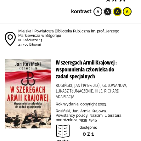
kontrast:
Miejska i Powiatowa Biblioteka Publiczna im. prof. Jerzego
Markiewicza w Biłgoraju
ul. Kościuszki 13
23-400 Biłgoraj
W szeregach Armii Krajowej :
wspomnienia człowieka do
zadań specjalnych
ROSIŃSKI, JAN (1917-2012)., GOLOWANOW,
ŁUKASZ TŁUMACZENIE, HILE, RICHARD
ADAPTACJA
Rok wydania: copyright 2023.
Rosiński, Jan, Armia Krajowa.,
Powstańcy polscy, Nazizm, Literatura
podróżnicza, 1939-1945
dostępne:
0 z 1