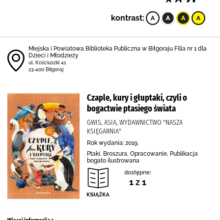
kontrast:
Miejska i Powiatowa Biblioteka Publiczna w Biłgoraju Filia nr 1 dla
Dzieci i Młodzieży
ul. Kościuszki 41
23-400 Biłgoraj
Czaple, kury i głuptaki, czyli o
bogactwie ptasiego świata
GWIS, ASIA, WYDAWNICTWO "NASZA
KSIĘGARNIA"
Rok wydania: 2019.
Ptaki, Broszura, Opracowanie, Publikacja
bogato ilustrowana
dostępne:
1 z 1