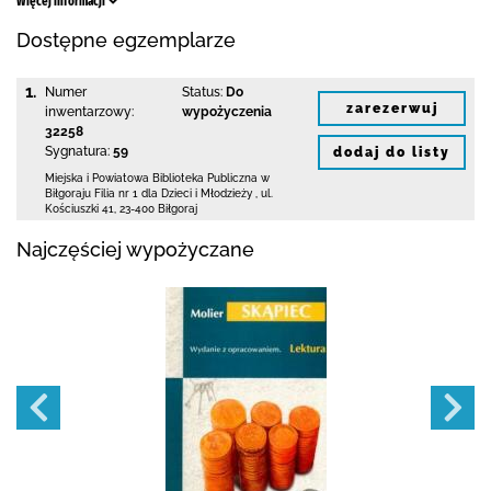
Więcej informacji
Dostępne egzemplarze
1.
Numer
Status:
Do
zarezerwuj
inwentarzowy:
wypożyczenia
32258
Sygnatura:
59
dodaj do listy
Miejska i Powiatowa Biblioteka Publiczna
w
Biłgoraju Filia nr 1 dla Dzieci i Młodzieży
,
ul.
Kościuszki 41
,
23-400 Biłgoraj
Najczęściej wypożyczane