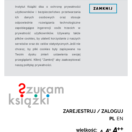
Instytut Książki dba o ochronę prywatności
ZAMKNIJ
użytkowników i bezpieczeństwo przetwarzania
ich danych osobowych oraz stosuje
odpowiednie rozwiązania technologiczne
zapobiegające ingerencji osób trzecich w
prywatność użytkowników. Używamy także
plików cookies, by ułatwić korzystanie z naszych
serwisów oraz do celów statystycznych.Jeśli nie
chcesz, by pliki cookies były zapisywane na
Twoim dysku zmień ustawienia swojej
przeglądarki. Kliknij "Zamknij" aby zaakceptować
naszą politykę prywatności.
ZAREJESTRUJ / ZALOGUJ
PL
EN
wielkość: