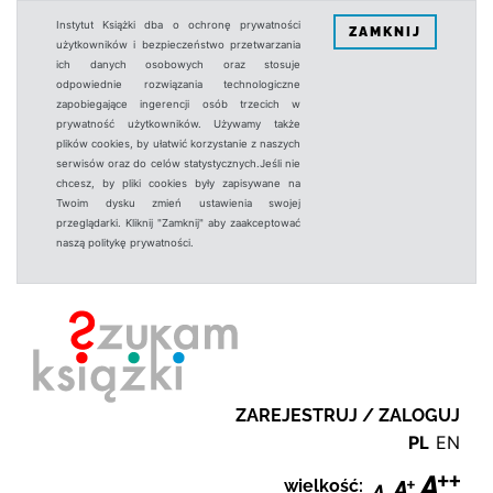
Instytut Książki dba o ochronę prywatności
ZAMKNIJ
użytkowników i bezpieczeństwo przetwarzania
ich danych osobowych oraz stosuje
odpowiednie rozwiązania technologiczne
zapobiegające ingerencji osób trzecich w
prywatność użytkowników. Używamy także
plików cookies, by ułatwić korzystanie z naszych
serwisów oraz do celów statystycznych.Jeśli nie
chcesz, by pliki cookies były zapisywane na
Twoim dysku zmień ustawienia swojej
przeglądarki. Kliknij "Zamknij" aby zaakceptować
naszą politykę prywatności.
ZAREJESTRUJ / ZALOGUJ
PL
EN
wielkość: