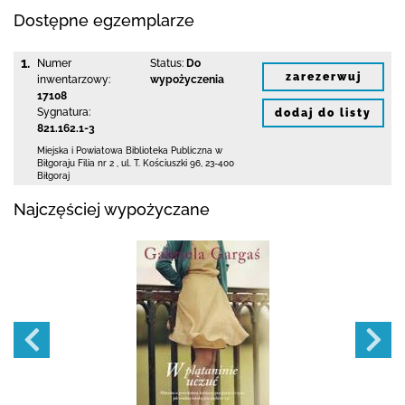
Dostępne egzemplarze
1.
Numer
Status:
Do
zarezerwuj
inwentarzowy:
wypożyczenia
17108
Sygnatura:
dodaj do listy
821.162.1-3
Miejska i Powiatowa Biblioteka Publiczna
w
Biłgoraju Filia nr 2
,
ul. T. Kościuszki 96
,
23-400
Biłgoraj
Najczęściej wypożyczane