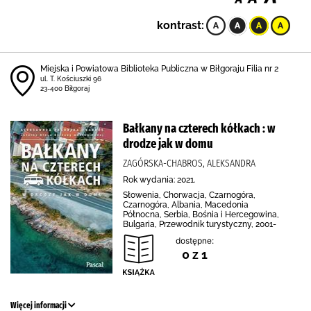
kontrast:
Miejska i Powiatowa Biblioteka Publiczna w Biłgoraju Filia nr 2
ul. T. Kościuszki 96
23-400 Biłgoraj
Bałkany na czterech kółkach : w
drodze jak w domu
ZAGÓRSKA-CHABROS, ALEKSANDRA
Rok wydania: 2021.
Słowenia, Chorwacja, Czarnogóra,
Czarnogóra, Albania, Macedonia
Północna, Serbia, Bośnia i Hercegowina,
Bulgaria, Przewodnik turystyczny, 2001-
dostępne:
0 z 1
Więcej informacji