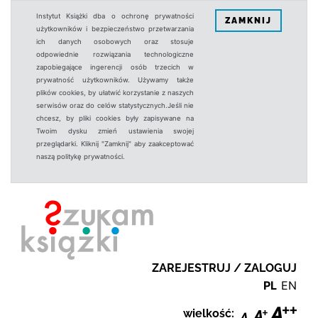
Instytut Książki dba o ochronę prywatności
ZAMKNIJ
użytkowników i bezpieczeństwo przetwarzania
ich danych osobowych oraz stosuje
odpowiednie rozwiązania technologiczne
zapobiegające ingerencji osób trzecich w
prywatność użytkowników. Używamy także
plików cookies, by ułatwić korzystanie z naszych
serwisów oraz do celów statystycznych.Jeśli nie
chcesz, by pliki cookies były zapisywane na
Twoim dysku zmień ustawienia swojej
przeglądarki. Kliknij "Zamknij" aby zaakceptować
naszą politykę prywatności.
ZAREJESTRUJ / ZALOGUJ
PL
EN
wielkość: