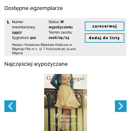
Dostępne egzemplarze
1.
Numer
Status:
W
zarezerwuj
inwentarzowy:
wypożyczeniu
19927
Termin zwrotu:
Sygnatura:
910
2026/05/25
dodaj do listy
Miejska i Powiatowa Biblioteka Publiczna
w
Biłgoraju Filia nr 2
,
ul. T. Kościuszki 96
,
23-400
Biłgoraj
Najczęściej wypożyczane