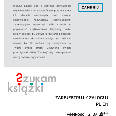
Instytut Książki dba o ochronę prywatności
ZAMKNIJ
użytkowników i bezpieczeństwo przetwarzania
ich danych osobowych oraz stosuje
odpowiednie rozwiązania technologiczne
zapobiegające ingerencji osób trzecich w
prywatność użytkowników. Używamy także
plików cookies, by ułatwić korzystanie z naszych
serwisów oraz do celów statystycznych.Jeśli nie
chcesz, by pliki cookies były zapisywane na
Twoim dysku zmień ustawienia swojej
przeglądarki. Kliknij "Zamknij" aby zaakceptować
naszą politykę prywatności.
ZAREJESTRUJ / ZALOGUJ
PL
EN
wielkość: