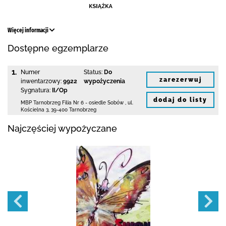
Więcej informacji
Dostępne egzemplarze
1.
Numer
Status:
Do
zarezerwuj
inwentarzowy:
9922
wypożyczenia
Sygnatura:
II/Op
dodaj do listy
MBP Tarnobrzeg
Filia Nr 6 - osiedle Sobów
,
ul.
Kościelna 3
,
39-400 Tarnobrzeg
Najczęściej wypożyczane