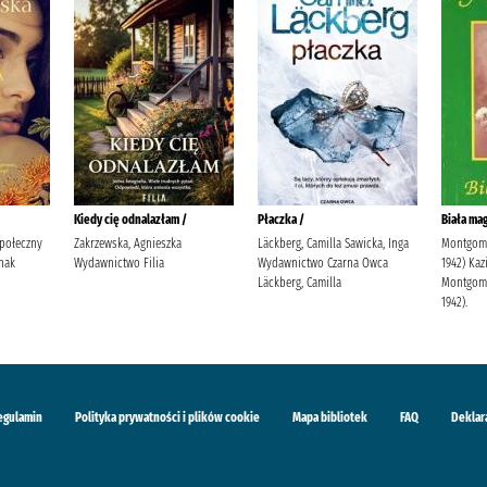
Kiedy cię odnalazłam /
Płaczka /
Biała mag
Społeczny
Zakrzewska, Agnieszka
Läckberg, Camilla Sawicka, Inga
Montgome
nak
Wydawnictwo Filia
Wydawnictwo Czarna Owca
1942) Kaz
Läckberg, Camilla
Montgome
1942).
egulamin
Polityka prywatności i plików cookie
Mapa bibliotek
FAQ
Deklar