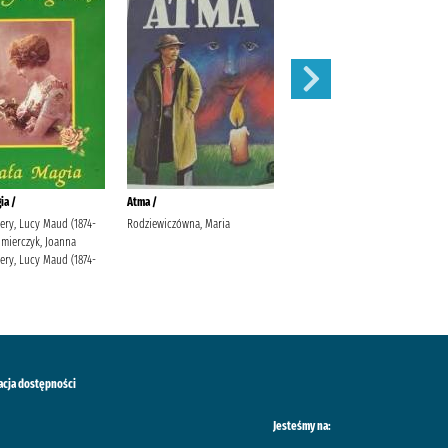
ia /
Atma /
Klejnot /
ry, Lucy Maud (1874-
Rodziewiczówna, Maria
Rodziewiczówna, Maria
imierczyk, Joanna
ry, Lucy Maud (1874-
acja dostępności
Jesteśmy na: