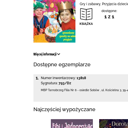
Gry i zabawy, Przyjęcia dzieci
dostępne:
1 z 1
Więcej informacji
Dostępne egzemplarze
1.
Numer inwentarzowy:
13818
Sygnatura:
793/Dz
MBP Tarnobrzeg
Filia Nr 6 - osiedle Sobów
,
ul. Kościelna 3
,
39-
Najczęściej wypożyczane