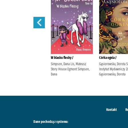
Córka powietrza /
W blasku fleshy /
Córka ognia /
Gąsiorowska, Dorota Społeczny
Simpson, Dana Lis, Mateusz
Gąsiorowska, Dorota 
Instytut Wydawniczy Znak
Story House Egmont Simpson,
Instytut Wydawniczy Z
Gąsiorowska, Dorota
Dana
Gąsiorowska, Dorota
Kontakt
R
Dane pochodzą z systemu: