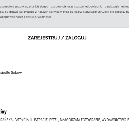
ieczeństwo przetwarzania ich danych osobowych oraz stosuje odpowiednie rozwiązania techno
, by ułatwić korzystanie z naszych serwisów oraz do celów statystycznych.Jeśli nie chcesz, by
aakceptować naszą politykę prywatności.
ZAREJESTRUJ / ZALOGUJ
 osiedle Sobów
iny
WRAŃSKA, PATRYCJA ILUSTRACJE, PYTEL, MAŁGORZATA FOTOGRAFIE, WYDAWNICTWO 