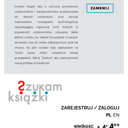
Instytut Książki dba o ochronę prywatności
ZAMKNIJ
użytkowników i bezpieczeństwo przetwarzania
ich danych osobowych oraz stosuje
odpowiednie rozwiązania technologiczne
zapobiegające ingerencji osób trzecich w
prywatność użytkowników. Używamy także
plików cookies, by ułatwić korzystanie z naszych
serwisów oraz do celów statystycznych.Jeśli nie
chcesz, by pliki cookies były zapisywane na
Twoim dysku zmień ustawienia swojej
przeglądarki. Kliknij "Zamknij" aby zaakceptować
naszą politykę prywatności.
ZAREJESTRUJ / ZALOGUJ
PL
EN
wielkość: