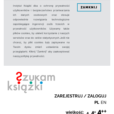
Instytut Książki dba o ochronę prywatności
ZAMKNIJ
użytkowników i bezpieczeństwo przetwarzania
ich danych osobowych oraz stosuje
odpowiednie rozwiązania technologiczne
zapobiegające ingerencji osób trzecich w
prywatność użytkowników. Używamy także
plików cookies, by ułatwić korzystanie z naszych
serwisów oraz do celów statystycznych.Jeśli nie
chcesz, by pliki cookies były zapisywane na
Twoim dysku zmień ustawienia swojej
przeglądarki. Kliknij "Zamknij" aby zaakceptować
naszą politykę prywatności.
ZAREJESTRUJ / ZALOGUJ
PL
EN
wielkość: